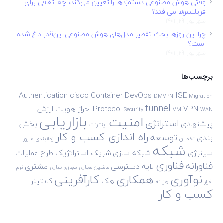
وقتی هوش مصنوعی دستمزدها را تعیین می‌کند، چه اتفاقی برای
فریلنسرها می‌افتد؟
شهریور 29, 1401
چرا این روزها بحث تقطیر مدل‌های هوش مصنوعی این‌قدر داغ شده
است؟
شهریور 29, 1401
برچسب‌ها
Authentication
cisco
Container
DevOps
ISE
DMVPN
Migration
tunnel
VPN
Protocol
احراز هویت
ارزش
Security
VM
WAN
بازاریابی
امنیت
استراتژی
پیشنهادی
بخش
اینترنت
راه اندازی کسب و کار
توسعه
بندی
تخمین
زمانبندی
سرور
شبکه
سینرژی
شبکه سازی
شریک استراتژیک
طرح
عملیات
فناوری
فناورانه
لایه دسترسی
مشتری
ماشین مجازی
مجازی سازی
نرم
نوآوری
همکاری
کارآفرینی
هک
کانتینر
افزار
هزینه
کسب و کار