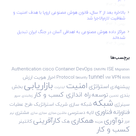
بهمن 9, 1402
بالاخره بعد از ۲ سال، قانون هوش مصنوعی اروپا با هدف امنیت و
شفافیت لازم‌الاجرا شد
بهمن 9, 1402
مراکز داده هوش مصنوعی به اهدافی آسان در جنگ ایران تبدیل
شده‌اند
بهمن 9, 1402
برچسب‌ها
Authentication
cisco
Container
DevOps
ISE
DMVPN
Migration
tunnel
VPN
Protocol
احراز هویت
ارزش
Security
VM
WAN
بازاریابی
امنیت
استراتژی
پیشنهادی
بخش
اینترنت
راه اندازی کسب و کار
توسعه
بندی
تخمین
زمانبندی
سرور
شبکه
سینرژی
شبکه سازی
شریک استراتژیک
طرح
عملیات
فناوری
فناورانه
لایه دسترسی
مشتری
ماشین مجازی
مجازی سازی
نرم
نوآوری
همکاری
کارآفرینی
هک
کانتینر
افزار
هزینه
کسب و کار