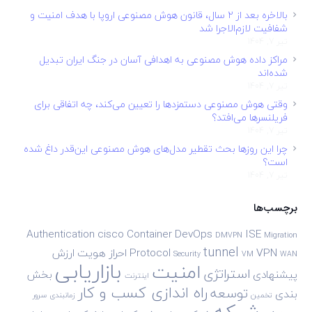
بالاخره بعد از ۲ سال، قانون هوش مصنوعی اروپا با هدف امنیت و
شفافیت لازم‌الاجرا شد
تیر 7, 1404
مراکز داده هوش مصنوعی به اهدافی آسان در جنگ ایران تبدیل
شده‌اند
تیر 7, 1404
وقتی هوش مصنوعی دستمزدها را تعیین می‌کند، چه اتفاقی برای
فریلنسرها می‌افتد؟
تیر 7, 1404
چرا این روزها بحث تقطیر مدل‌های هوش مصنوعی این‌قدر داغ شده
است؟
تیر 7, 1404
برچسب‌ها
Authentication
cisco
Container
DevOps
ISE
DMVPN
Migration
tunnel
VPN
Protocol
احراز هویت
ارزش
Security
VM
WAN
بازاریابی
امنیت
استراتژی
پیشنهادی
بخش
اینترنت
راه اندازی کسب و کار
توسعه
بندی
تخمین
زمانبندی
سرور
شبکه