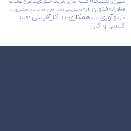
سینرژی
شبکه سازی
شریک استراتژیک
طرح
عملیات
فناوری
فناورانه
لایه دسترسی
مشتری
ماشین مجازی
مجازی سازی
نرم
نوآوری
همکاری
کارآفرینی
هک
کانتینر
افزار
هزینه
کسب و کار