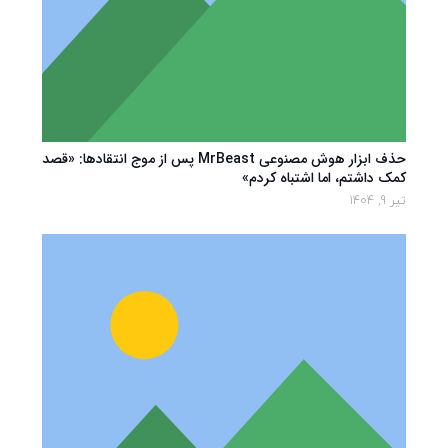
حذف ابزار هوش مصنوعی MrBeast پس از موج انتقادها: «قصد
کمک داشتم، اما اشتباه کردم»
تیر 9, 1404