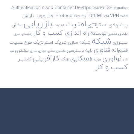
Authentication
cisco
Container
DevOps
ISE
DMVPN
Migration
tunnel
VPN
Protocol
احراز هویت
ارزش
Security
VM
WAN
بازاریابی
امنیت
استراتژی
پیشنهادی
بخش
اینترنت
راه اندازی کسب و کار
توسعه
بندی
تخمین
زمانبندی
سرور
شبکه
سینرژی
شبکه سازی
شریک استراتژیک
طرح
عملیات
فناوری
فناورانه
لایه دسترسی
مشتری
ماشین مجازی
مجازی سازی
نرم
نوآوری
همکاری
کارآفرینی
هک
کانتینر
افزار
هزینه
کسب و کار