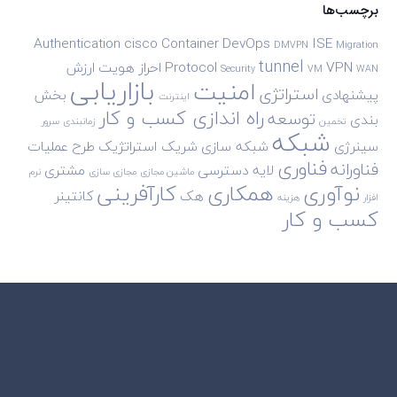
برچسب‌ها
Authentication
cisco
Container
DevOps
ISE
DMVPN
Migration
tunnel
VPN
Protocol
احراز هویت
ارزش
Security
VM
WAN
بازاریابی
امنیت
استراتژی
پیشنهادی
بخش
اینترنت
راه اندازی کسب و کار
توسعه
بندی
تخمین
زمانبندی
سرور
شبکه
سینرژی
شبکه سازی
شریک استراتژیک
طرح
عملیات
فناوری
فناورانه
لایه دسترسی
مشتری
ماشین مجازی
مجازی سازی
نرم
نوآوری
همکاری
کارآفرینی
هک
کانتینر
افزار
هزینه
کسب و کار