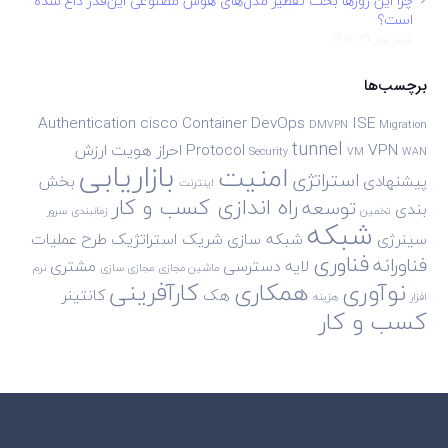
چرا این روزها بحث تقطیر مدل‌های هوش مصنوعی این‌قدر داغ شده
است؟
شهریور 29, 1401
برچسب‌ها
Authentication
cisco
Container
DevOps
ISE
DMVPN
Migration
tunnel
VPN
Protocol
احراز هویت
ارزش
Security
VM
WAN
بازاریابی
امنیت
استراتژی
پیشنهادی
بخش
اینترنت
راه اندازی کسب و کار
توسعه
بندی
تخمین
زمانبندی
سرور
شبکه
سینرژی
شبکه سازی
شریک استراتژیک
طرح
عملیات
فناوری
فناورانه
لایه دسترسی
مشتری
ماشین مجازی
مجازی سازی
نرم
نوآوری
همکاری
کارآفرینی
هک
کانتینر
افزار
هزینه
کسب و کار