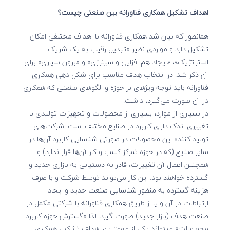
اهداف تشکیل همکاری فناورانه بین صنعتی چیست؟
همانطور که بیان شد همکاری فناورانه با اهداف مختلفی امکان
تشکیل دارد و مواردی نظیر «تبدیل رقیب به یک شریک
استراتژیک»، «ایجاد هم ­افزایی و سینرژی» و «برون سپاری» برای
آن ذکر شد. در انتخاب هدف مناسب برای شکل ­دهی همکاری
فناورانه باید توجه ویژه­ای بر حوزه و الگوهای صنعتی که همکاری
در آن صورت می­‌گیرد، داشت.
در بسیاری از موارد، بسیاری از محصولات و تجهیزات تولیدی با
تغییری اندک دارای کاربرد در صنایع مختلف است. شرکت­‌های
تولید کننده این محصولات در صورتی شناسایی کاربرد آن‌ها در
سایر صنایع (که در حوزه تمرکز کسب و کار آن‌ها قرار ندارد) و
همچنین اعمال آن تغییرات، قادر به دستیابی به بازاری جدید و
گسترده خواهند بود. این کار می­‌تواند توسط شرکت و با صرف
هزینه گسترده به منظور شناسایی صنعت جدید و ایجاد
ارتباطات در آن و یا از طریق همکاری فناورانه با شرکتی مکمل در
صنعت هدف (بازار جدید) صورت گیرد. لذا «گسترش حوزه کاربرد
محصولات» می­تواند یکی از مهمترین اهداف تشکیل همکاری