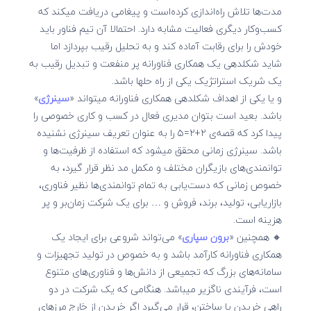
مدت‌ها تلاش راه‌اندازی کرده‌است و پیغامی دریافت می­کند که
کسب‌وکار دیگری فعالیت مشابه دارد. احتمالا آن تیم فناور باید
خودش را برای رقابت آماده کند و به تحلیل رقیب بپردازد اما
شاید شکل­دهی یک همکاری فناورانه پر منفعت و تبدیل رقیب به
یک شریک استراتژیک یکی از راه حل­ها باشد.
و یا یکی از اهداف شکل­دهی همکاری فناورانه می­تواند «
سینرژی
»
باشد. بعید است بتوان مدیری فعال در کسب و کاری خصوصی را
پیدا کرد که قصه‌ی ۲+۲=۵ را به عنوان تعریف سینرژی نشنیده
باشد. سینرژی زمانی محقق می­شود که استفاده از ظرفیت‌­ها و
توانمندی‌های بازیگران مختلف و مکمل مد نظر قرار گیرد، به
خصوص زمانی که دست‌یابی به تمام توانمندی‌ها نظیر فناوری،
بازاریابی، تولید، برند، فروش و … برای یک شرکت زمان‌بر و پر
هزینه است.
🔸 همچنین «
برون سپاری
» می‌تواند شروعی برای ایجاد یک
همکاری فناورانه کارآمد باشد و به خصوص در تولید تجهیزات و
سامانه‌های بزرگ که تجمیعی از دانش‌ها و فناوری‌های متنوع
است، فرآیندی ناگزیر می­باشد. هنگامی که یک شرکت در دو
راهی خریدن یا ساختن، قرار می‌گیرد اگر خریدن از خارج مرزهای