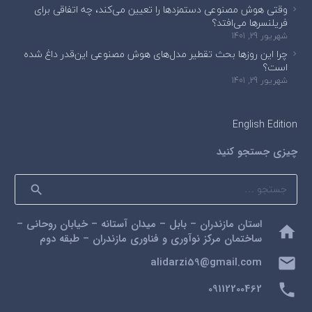
وقتی هوش مصنوعی دستمزدها را تعیین می‌کند، چه اتفاقی برای
فریلنسرها می‌افتد؟
شهریور 29, 1401
چرا این روزها بحث تقطیر مدل‌های هوش مصنوعی این‌قدر داغ شده
است؟
شهریور 29, 1401
English Edition
چیزی جستجو کنید
جستجو
برای:
استان مازندران – بابل – میدان آستانه – خیابان روحانی –
home
ساختمان مرکز نوآوری و فناوری مازندران – طبقه دوم
mail
alidarzi59@gmail.com
phone
09112200462