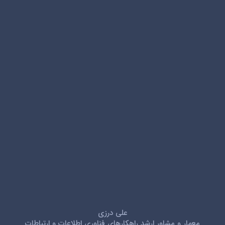
علی درزی
معمار و مشاور ارشد راهکارهای فناوری اطلاعات و ارتباطات