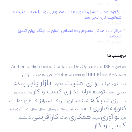
شهریور 29, 1401
بالاخره بعد از ۲ سال، قانون هوش مصنوعی اروپا با هدف امنیت و
شفافیت لازم‌الاجرا شد
شهریور 29, 1401
مراکز داده هوش مصنوعی به اهدافی آسان در جنگ ایران تبدیل
شده‌اند
شهریور 29, 1401
برچسب‌ها
Authentication
cisco
Container
DevOps
ISE
DMVPN
Migration
tunnel
VPN
Protocol
احراز هویت
ارزش
Security
VM
WAN
بازاریابی
امنیت
استراتژی
پیشنهادی
بخش
اینترنت
راه اندازی کسب و کار
توسعه
بندی
تخمین
زمانبندی
سرور
شبکه
سینرژی
شبکه سازی
شریک استراتژیک
طرح
عملیات
فناوری
فناورانه
لایه دسترسی
مشتری
ماشین مجازی
مجازی سازی
نرم
نوآوری
همکاری
کارآفرینی
هک
کانتینر
افزار
هزینه
کسب و کار