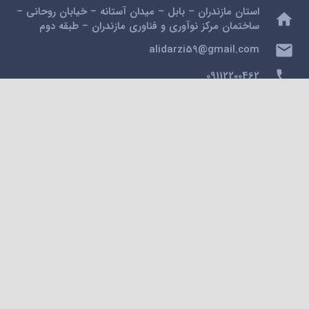
استان مازندران – بابل – میدان آستانه – خیابان روحانی –
home
ساختمان مرکز نوآوری و فناوری مازندران – طبقه دوم
mail
alidarzi59@gmail.com
phone
09112200462