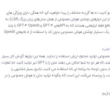
 کنید، ده ها گزینه مختلف را پیدا خواهید کرد که همگی دارای ویژگی های
مشابه هستند. یک دلیل بزرگ برای این اتفاق وجود دارد: ۹۵٪ از این ابزارهای نوشتن هوش مصنوعی از همان مدل‌های زبان بزرگ (LLM) به
عنوان نسخه پشتی استفاده می‌کنند. بیشتر این برنامه‌ها در واقع فقط ابزارهایی هستند که به APIهای GPT-3 و GPT-4 OpenAI با چند
ویژگی اضافی ساخته شده‌اند. حتی می‌توانید نسخه خود را از یک دستیار نوشتن هوش مصنوعی بدون کد با استفاده از ادغام‌های OpenAI
نوعی تولید محتوا، ارزش استفاده را ندارند. همه این ابزارها گردش کار بسیار
بهتری نسبت به ChatGPT یا زمین بازی OpenAI ارائه می دهند، که هر دو به شما امکان می دهند متن را با GPT نیز تولید کنید. اما تفاوت
، بدون توجه به برنامه ای که استفاده می کنید، نتایج بسیار مشابهی را
ست را برجسته می‌کند، این است که چگونه تولید متن با هوش مصنوعی را در
ازیم: