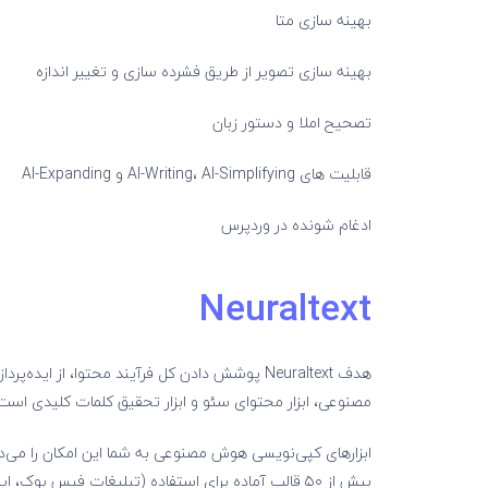
بهینه سازی متا
بهینه سازی تصویر از طریق فشرده سازی و تغییر اندازه
تصحیح املا و دستور زبان
قابلیت های AI-Writing، AI-Simplifying و AI-Expanding
ادغام شونده در وردپرس
Neuraltext
هدف Neuraltext پوشش دادن کل فرآیند محتوا، از 
مصنوعی، ابزار محتوای سئو و ابزار تحقیق کلمات کلیدی است
ابزارهای کپی‌نویسی هوش مصنوعی به شما این امکان را می‌دهند
بیش از ۵۰ قالب آماده برای استفاده (تبلیغات فیس بوک، ایده های شعار، نوشتن بخش وبلاگ و غیره) نیز در این ابزار هست.