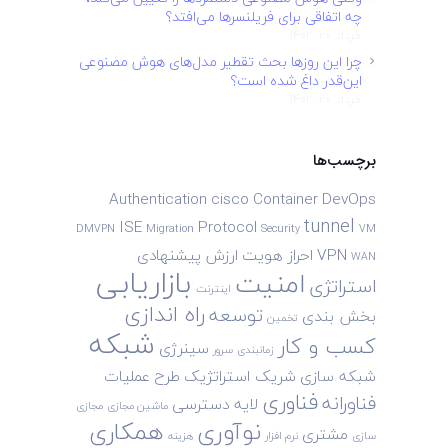
چه اتفاقی برای فریلنسرها می‌افتد؟
خرداد 20, 1402
چرا این روزها بحث تقطیر مدل‌های هوش مصنوعی
این‌قدر داغ شده است؟
خرداد 20, 1402
برچسب‌ها
Authentication
cisco
Container
DevOps
tunnel
ISE
Protocol
DMVPN
Migration
Security
VM
VPN
احراز هویت
ارزش پیشنهادی
WAN
بازاریابی
امنیت
استراتژی
اینترنت
راه اندازی
توسعه
بخش بندی
تخمین
شبکه
کسب و کار
سینرژی
زمانبندی
سرور
شبکه سازی
شریک استراتژیک
طرح
عملیات
فناوری
فناورانه
لایه دسترسی
ماشین مجازی
مجازی
نوآوری
همکاری
مشتری
سازی
نرم افزار
هزینه