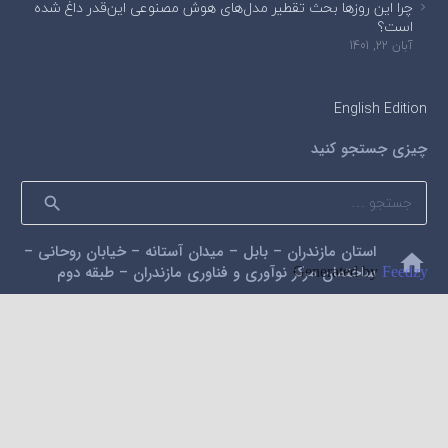
چرا این روزها بحث تقطیر مدل‌های هوش مصنوعی این‌قدر داغ شده
است؟
آبان 22, 1401
English Edition
چیزی جستجو کنید
جستجو
برای:
استان مازندران – بابل – میدان آستانه – خیابان روحانی –
home
ساختمان مرکز نوآوری و فناوری مازندران – طبقه دوم
Generated by
Feedzy
mail
alidarzi59@gmail.com
phone
09112200462