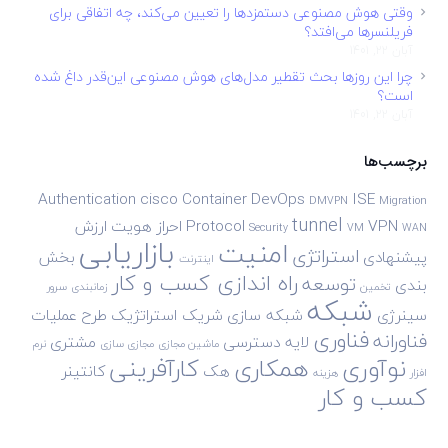
وقتی هوش مصنوعی دستمزدها را تعیین می‌کند، چه اتفاقی برای
فریلنسرها می‌افتد؟
آبان 22, 1401
چرا این روزها بحث تقطیر مدل‌های هوش مصنوعی این‌قدر داغ شده
است؟
آبان 22, 1401
برچسب‌ها
Authentication
cisco
Container
DevOps
ISE
DMVPN
Migration
tunnel
VPN
Protocol
احراز هویت
ارزش
Security
VM
WAN
بازاریابی
امنیت
استراتژی
پیشنهادی
بخش
اینترنت
راه اندازی کسب و کار
توسعه
بندی
تخمین
زمانبندی
سرور
شبکه
سینرژی
شبکه سازی
شریک استراتژیک
طرح
عملیات
فناوری
فناورانه
لایه دسترسی
مشتری
ماشین مجازی
مجازی سازی
نرم
نوآوری
همکاری
کارآفرینی
هک
کانتینر
افزار
هزینه
کسب و کار