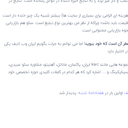
 و کار غیر برند را به نتایج خیره کننده در گوگل رسانده است. نتایج در
هزینه ای الزامی برای بسیاری از سایت ها) بیشتر شبیه یک چیز خنده دار است
یمت باید باشد؛ چراکه از نظر من بهترین نوع تبلیغ است. سئو هم بازاریابی
وه بازاریابی محتوایی است.
طر آن است که خود ببوید
! اما می توانم به جرات بگویم ایران وب لایف یکی
اختیار دارد.
میشه به سئو مجموعه هایی مانند kwc ایران، پاکسان، ماناتل، آهنیتو، مشاوره سئو عبیدی،
یناپکینگ و … اشاره کرد که هر کدام در کلمات کلیدی حوزه تخصصی خود
یف
اولین بار در
هفته‌نامه شنبه
. پدیدار شد.