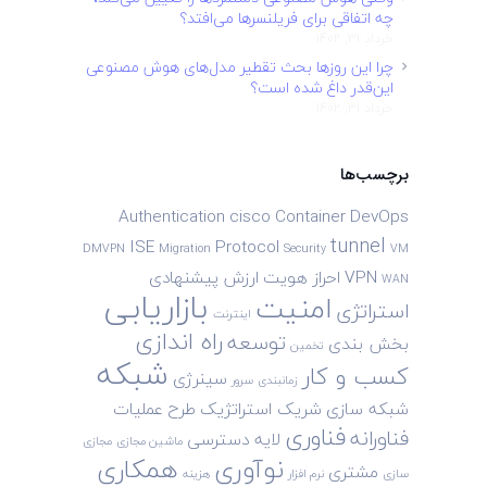
چه اتفاقی برای فریلنسرها می‌افتد؟
خرداد 31, 1402
چرا این روزها بحث تقطیر مدل‌های هوش مصنوعی
این‌قدر داغ شده است؟
خرداد 31, 1402
برچسب‌ها
Authentication
cisco
Container
DevOps
tunnel
ISE
Protocol
DMVPN
Migration
Security
VM
VPN
احراز هویت
ارزش پیشنهادی
WAN
بازاریابی
امنیت
استراتژی
اینترنت
راه اندازی
توسعه
بخش بندی
تخمین
شبکه
کسب و کار
سینرژی
زمانبندی
سرور
شبکه سازی
شریک استراتژیک
طرح
عملیات
فناوری
فناورانه
لایه دسترسی
ماشین مجازی
مجازی
نوآوری
همکاری
مشتری
سازی
نرم افزار
هزینه