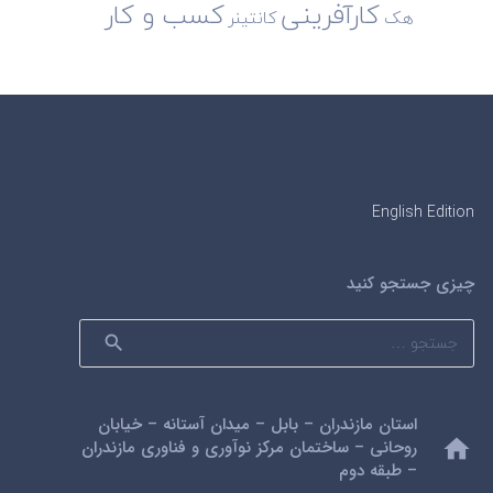
کارآفرینی
کسب و کار
هک
کانتینر
English Edition
چیزی جستجو کنید
جستجو
برای:
استان مازندران – بابل – میدان آستانه – خیابان
home
روحانی – ساختمان مرکز نوآوری و فناوری مازندران
– طبقه دوم