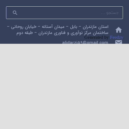
جستجو
برای:
استان مازندران – بابل – میدان آستانه – خیابان روحانی –
home
ساختمان مرکز نوآوری و فناوری مازندران – طبقه دوم
Generated by
Feedzy
mail
alidarzi59@gmail.com
phone
09112200462