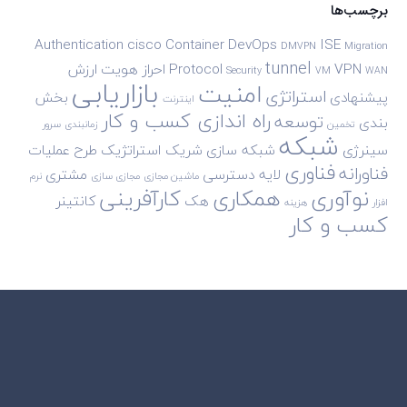
برچسب‌ها
Authentication
cisco
Container
DevOps
ISE
DMVPN
Migration
tunnel
VPN
Protocol
احراز هویت
ارزش
Security
VM
WAN
بازاریابی
امنیت
استراتژی
پیشنهادی
بخش
اینترنت
راه اندازی کسب و کار
توسعه
بندی
تخمین
زمانبندی
سرور
شبکه
سینرژی
شبکه سازی
شریک استراتژیک
طرح
عملیات
فناوری
فناورانه
لایه دسترسی
مشتری
ماشین مجازی
مجازی سازی
نرم
نوآوری
همکاری
کارآفرینی
هک
کانتینر
افزار
هزینه
کسب و کار