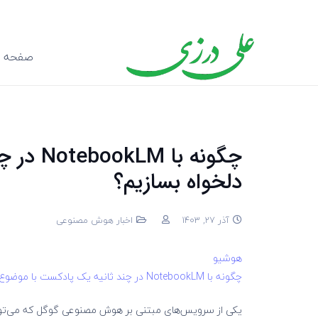
صفحه ا
چگونه ب
دلخواه بسازیم؟
آذر 27, 1403
اخبار هوش مصنوعی
هوشیو
چگونه با NotebookLM در چند ثانیه یک پادکست با موضوع دلخواه بسازیم؟