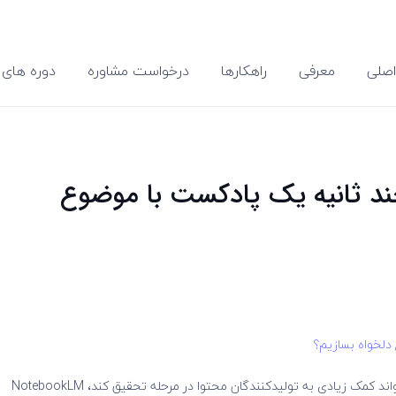
صلی
معرفی
راهکارها
درخواست مشاوره
دوره های 
ا NotebookLM در چند ثانیه یک پادکست با موضوع
یکی از سرویس‌های مبتنی بر هوش مصنوعی گوگل که می‌تواند کمک زیادی به تولیدکنندگان محتوا در مرحله تحقیق کند، NotebookLM