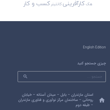
کارآفرینی
کسب و کار
هک
کانتینر
English Edition
چیزی جستجو کنید
جستجو
برای:
استان مازندران – بابل – میدان آستانه – خیابان
home
روحانی – ساختمان مرکز نوآوری و فناوری مازندران
– طبقه دوم