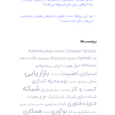
چه اتفاقی برای فریلنسرها می‌افتد؟
آذر 27, 1403
چرا این روزها بحث تقطیر مدل‌های هوش مصنوعی
این‌قدر داغ شده است؟
آذر 27, 1403
برچسب‌ها
Authentication
cisco
Container
DevOps
tunnel
ISE
Protocol
DMVPN
Migration
Security
VM
VPN
احراز هویت
ارزش پیشنهادی
WAN
بازاریابی
امنیت
استراتژی
اینترنت
راه اندازی
توسعه
بخش بندی
تخمین
شبکه
کسب و کار
سینرژی
زمانبندی
سرور
شبکه سازی
شریک استراتژیک
طرح
عملیات
فناوری
فناورانه
لایه دسترسی
ماشین مجازی
مجازی
نوآوری
همکاری
مشتری
سازی
نرم افزار
هزینه