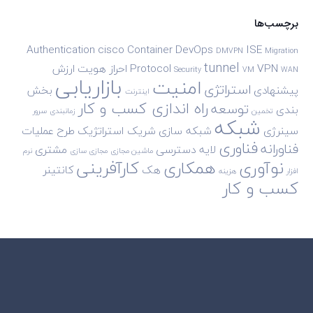
برچسب‌ها
Authentication
cisco
Container
DevOps
ISE
DMVPN
Migration
tunnel
VPN
Protocol
احراز هویت
ارزش
Security
VM
WAN
بازاریابی
امنیت
استراتژی
پیشنهادی
بخش
اینترنت
راه اندازی کسب و کار
توسعه
بندی
تخمین
زمانبندی
سرور
شبکه
سینرژی
شبکه سازی
شریک استراتژیک
طرح
عملیات
فناوری
فناورانه
لایه دسترسی
مشتری
ماشین مجازی
مجازی سازی
نرم
نوآوری
همکاری
کارآفرینی
هک
کانتینر
افزار
هزینه
کسب و کار