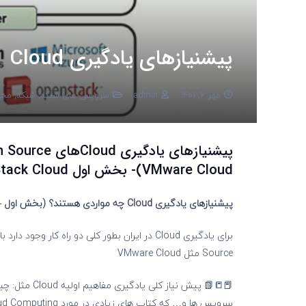
پیشنیازهای یادگیری Cloud
مهر 6, 1401
admin
سرویس های شبکه
,
شبکه
,
مجا
VMware Cloud)- بخش اول OpenStack Cloud
پیشنیازهای یادگیری Cloud چه مواردی هستند؟ (بخش اول – OpenStack Cloud)
Source مثل VMware Cloud
📕📒📗 پیش نی