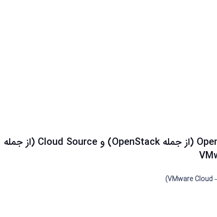
پیشنیازهای یادگیری Cloudهای Open Source (از جمله OpenStack) و Cloud Source (از جمله