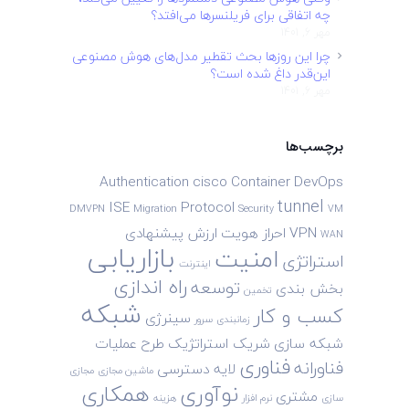
چه اتفاقی برای فریلنسرها می‌افتد؟
مهر 6, 1401
چرا این روزها بحث تقطیر مدل‌های هوش مصنوعی
این‌قدر داغ شده است؟
مهر 6, 1401
برچسب‌ها
Authentication
cisco
Container
DevOps
tunnel
ISE
Protocol
DMVPN
Migration
Security
VM
VPN
احراز هویت
ارزش پیشنهادی
WAN
بازاریابی
امنیت
استراتژی
اینترنت
راه اندازی
توسعه
بخش بندی
تخمین
شبکه
کسب و کار
سینرژی
زمانبندی
سرور
شبکه سازی
شریک استراتژیک
طرح
عملیات
فناوری
فناورانه
لایه دسترسی
ماشین مجازی
مجازی
نوآوری
همکاری
مشتری
سازی
نرم افزار
هزینه