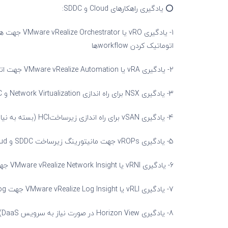
⭕️ یادگیری راهکارهای Cloud و SDDC:
اتوماتیک کردن workflowها
2- یادگیری vRA یا VMware vRealize Automation جهت اتوماتیک سازی وظایف Cloud
3- یادگیری NSX برای راه اندازی Network Virtualization و SDDC جهت integration با vRO و vRA
4- یادگیری vSAN برای راه اندازی زیرساختHCI (بسته به نیاز)
5- یادگیری vROPs جهت مانیتورینگ زیرساخت SDDC و VMware Cloud
6- یادگیری vRNI یا VMware vRealize Network Insight جهت مانیتورینگ زیرساخت SDDC
7- یادگیری vRLI یا VMware vRealize Log Insight جهت Log گیری
8- یادگیری Horizon View در صورت نیاز به سرویس DaaS) یا Desktop as a Service)