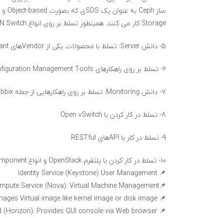
Storage کار می کنند. همینطور تسلط بر روی انواع SAN Switchهای مختلف بسته به زیرساخت شما از جمله: Cisco MDS یا Brocade و…
5- دانش Server: تسلط با محصولات یکی از Vendorهای HPE ProLiant یا Cisco UCS یا IBM و…
6- تسلط بر روی راهکارهای Automation Configuration Management Tools از جمله: Ansible و Puppet و Chef و Salt-Stack.
7- دانش Monitoring: تسلط بر روی راهکارهایی از جمله Zabbix و Icinga و…
8- تسلط در کار کردن با Open vSwitch
9- تسلط در کار با APIهای RESTful
10- تسلط در کار کردن با پلتفرم OpenStack و انواع Core Componentهای آن از جمله:
📌 Identity Service (Keystone) User Management
📌Compute Service (Nova): Virtual Machine Management
📌 Image Service (Glance): Manages Virtual image like kernel image or disk image
📌 Dashboard (Horizon): Provides GUI console via Web browser