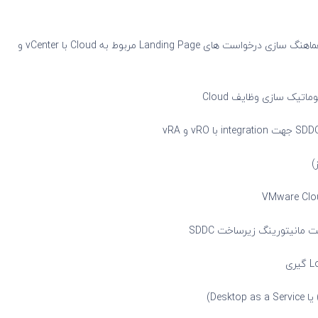
1- یادگیری vRO یا VMware vRealize Orchestrator جهت هماهنگ سازی درخواست های Landing Page مربوط به Cloud با vCenter و