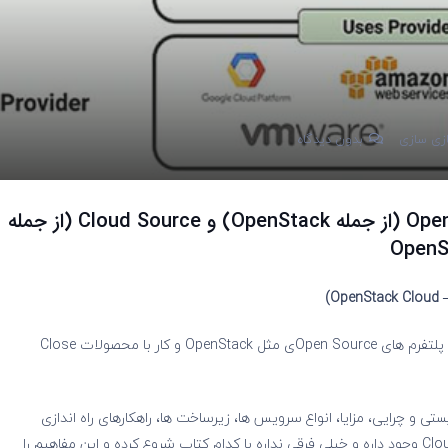
زی سازی
بدون دیدگاه
پیشنیازهای یادگیری Cloudهای Open Source (از جمله OpenStack) و Cloud Source (از جمله
برای یادگیری Cloud در ایران بطور کلی دو راه کار وجود دارد با پلتفرم های Open Sourceی مثل OpenStack و کار با محصولات Close
از کلی یادگیری مفاهیم اولیه Cloud مثل: چیستی و چرایی، مزایا، انواع سرویس ها، زیرساخت ها، راهکارهای راه اندازی
سرویس ها و… که کتاب های زیادی در مورد Cloud Computing وجود داره و خیلی فرقی نداره با کدام کتاب شروع کرده و این مفاهیم را