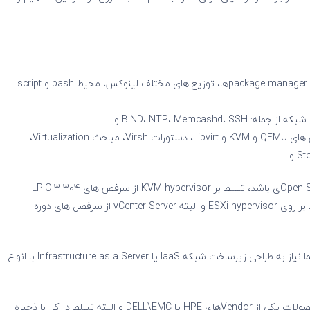
📌 در حد LPIC-1 آشنایی کامل با دستورات و خط فرمان، انواع package managerها، توزیع های مختلف لینوکس، محیط bash و script
📌در سطح LPIC-3 304 Virtualization & HA: کار با سرویس های QEMU و KVM و Libvirt، دستورات Virsh، مباحث Virtualization،
2- دانش Virtualization: اگر قرار است زیرساخت شما Open Sourceی باشد، تسلط بر KVM hypervisor از سرفص های LPIC-3 304
Virtualization & HA و اگر قرار است VMwareی باشد، تسلط بر روی ESXi hypervisor و البته vCenter Server از سرفصل های دوره
3- دانش Networking حداقل در سطح CCNP R&S (چون شما نیاز به طراحی زیرساخت شبکه IaaS یا Infrastructure as a Server با انواع
4- دانش ذخیره سازی اطلاعات یا Storage: تسلط بر روی محصولات یکی از Vendorهای HPE یا DELL\EMC و البته تسلط در کار با ذخیره