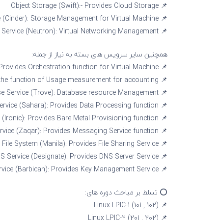
📌 Object Storage (Swift):- Provides Cloud Storage
📌 Block Storage (Cinder): Storage Management for Virtual Machine
📌 Network Service (Neutron): Virtual Networking Management
همچنین سایر سرویس های بسته به نیاز از جمله:
📌 Orchestration Service (Heat): Provides Orchestration function for Virtual Machine
📌 Metering Service (Ceilometer): Provides the function of Usage measurement for accounting
📌 Database Service (Trove): Database resource Management
📌 Data Processing Service (Sahara): Provides Data Processing function
📌 Bare Metal Provisioning (Ironic): Provides Bare Metal Provisioning function
📌 Messaging Service (Zaqar): Provides Messaging Service function
📌 Shared File System (Manila): Provides File Sharing Service
📌 DNS Service (Designate): Provides DNS Server Service
📌 Key Manager Service (Barbican): Provides Key Management Service
⭕️ تسلط بر مباحث دوره های:
📌 Linux LPIC-1 (101 , 102)
📌 Linux LPIC-2 (201 , 202)