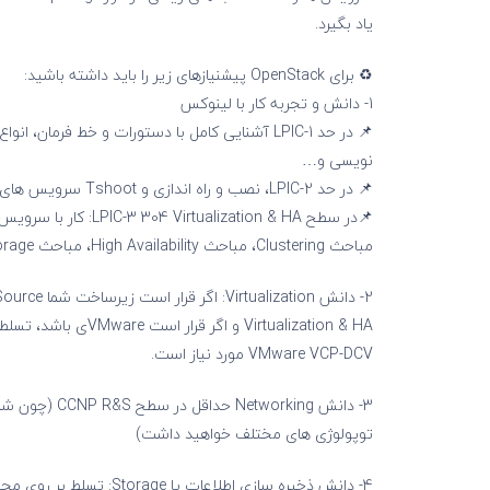
یاد بگیرد.
♻️ برای OpenStack پیشنیازهای زیر را باید داشته باشید:
1- دانش و تجربه کار با لینوکس
نویسی و…
📌 در حد LPIC-2، نصب و راه اندازی و Tshoot سرویس های شبکه از جمله: BIND، NTP، Memcashd، SSH و…
مباحث Clustering، مباحث High Availability، مباحث Storage و…
VMware VCP-DCV مورد نیاز است.
توپولوژی های مختلف خواهید داشت)