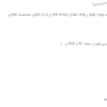
2- دانش ذخیره سازی اطلاعات کار با انواع Storageها (از جمله EMC Unity و EMC VNX و HPE 3PAR و EMC ECS و EMC Avamar و