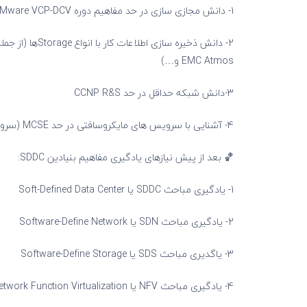
1- دانش مجازی سازی در حد مفاهیم دوره VMware VCP-DCV (اجباری)
EMC Atmos و…)
3-دانش شبکه حداقل در حد CCNP R&S
4- آشنایی با سرویس های مایکروسافتی در حد MCSE (سرویس های از جمله: AD و DNS و…)
🏀 بعد از پیش نیازهای یادگیری مفاهیم بنیادین SDDC:
1- یادگیری مباحث SDDC یا Soft-Defined Data Center
2- یادگیری مباحث SDN یا Software-Define Network
3- یاگدیری مباحث SDS یا Software-Define Storage
4- یادگیری مباحث NFV یا Network Function Virtualization