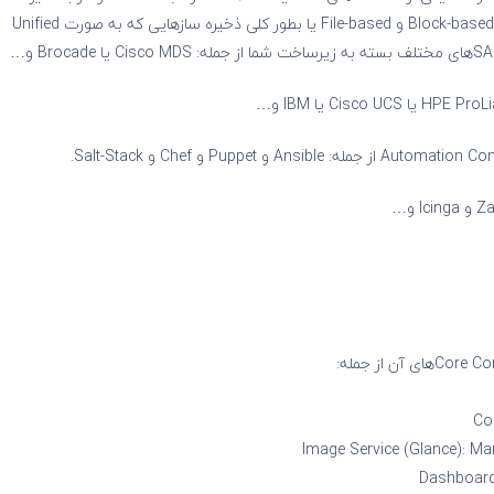
ساز Ceph به عنوان یک SDSی که بصورت Object-based و Block-based و File-based یا بطور کلی ذخیره سازهایی که به صورت Unified