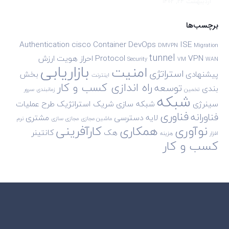
اردیبهشت 24, 1402
برچسب‌ها
Authentication
cisco
Container
DevOps
ISE
DMVPN
Migration
tunnel
VPN
Protocol
احراز هویت
ارزش
Security
VM
WAN
بازاریابی
امنیت
استراتژی
پیشنهادی
بخش
اینترنت
راه اندازی کسب و کار
توسعه
بندی
تخمین
زمانبندی
سرور
شبکه
سینرژی
شبکه سازی
شریک استراتژیک
طرح
عملیات
فناوری
فناورانه
لایه دسترسی
مشتری
ماشین مجازی
مجازی سازی
نرم
نوآوری
همکاری
کارآفرینی
هک
کانتینر
افزار
هزینه
کسب و کار