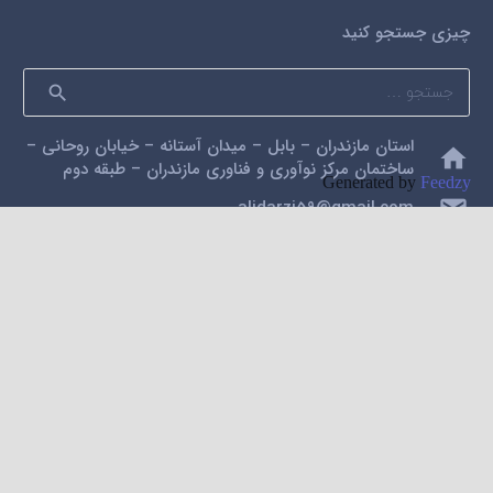
چیزی جستجو کنید
جستجو
برای:
استان مازندران – بابل – میدان آستانه – خیابان روحانی –
home
ساختمان مرکز نوآوری و فناوری مازندران – طبقه دوم
Generated by
Feedzy
mail
alidarzi59@gmail.com
phone
09112200462