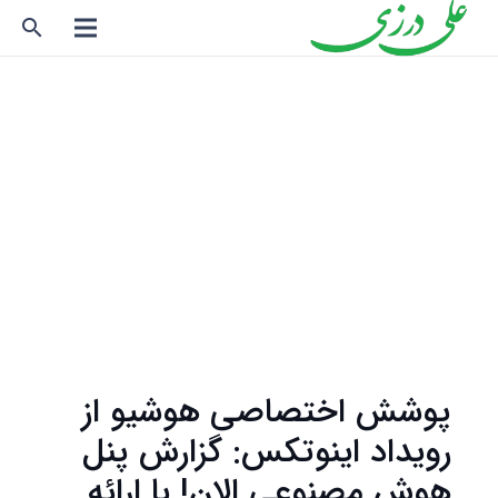
search
پوشش اختصاصی هوشیو از
رویداد اینوتکس: گزارش پنل
هوش مصنوعی الان! با ارائه