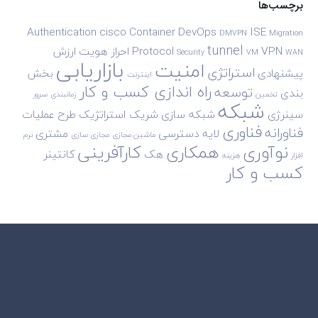
برچسب‌ها
Authentication
cisco
Container
DevOps
ISE
DMVPN
Migration
tunnel
VPN
Protocol
احراز هویت
ارزش
Security
VM
WAN
بازاریابی
امنیت
استراتژی
پیشنهادی
بخش
اینترنت
راه اندازی کسب و کار
توسعه
بندی
تخمین
زمانبندی
سرور
شبکه
سینرژی
شبکه سازی
شریک استراتژیک
طرح
عملیات
فناوری
فناورانه
لایه دسترسی
مشتری
ماشین مجازی
مجازی سازی
نرم
نوآوری
همکاری
کارآفرینی
هک
کانتینر
افزار
هزینه
کسب و کار