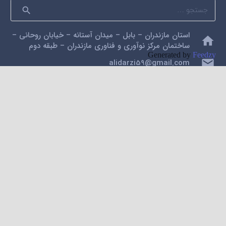
جستجو
برای:
استان مازندران – بابل – میدان آستانه – خیابان روحانی –
home
ساختمان مرکز نوآوری و فناوری مازندران – طبقه دوم
Generated by
Feedzy
mail
alidarzi59@gmail.com
phone
09112200462