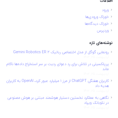
اطلاعات
ورود
خوراک ورودی‌ها
خوراک دیدگاه‌ها
وردپرس
نوشته‌های تازه
رونمایی گوگل از مدل اختصاصی رباتیک Gemini Robotics ER 2
اردیبهشت 25, 1402
پرپلکسیتی در تلاش برای رد دعوای ردیت بر سر استخراج داده‌ها ناکام
ماند
اردیبهشت 25, 1402
کاربران هفتگی ChatGPT از مرز ۱ میلیارد عبور کرد، OpenAI به کاربران
هدیه داد
اردیبهشت 25, 1402
نگاهی به عملکرد نخستین دستیار هوشمند مبتنی بر هوش مصنوعی
در نئوبانک ویپاد
اردیبهشت 25, 1402