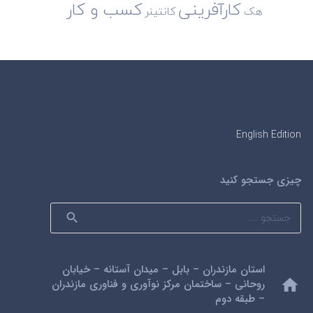
کارآفرینی
کسب و کار
هک
کانتینر
English Edition
چیزی جستجو کنید
جستجو
برای:
استان مازندران – بابل – میدان آستانه – خیابان
home
روحانی – ساختمان مرکز نوآوری و فناوری مازندران
– طبقه دوم