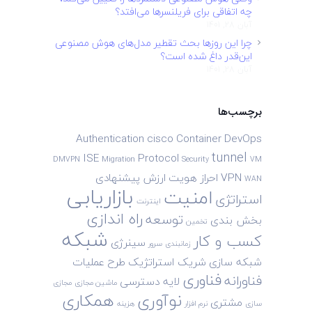
چه اتفاقی برای فریلنسرها می‌افتد؟
آبان 28, 1401
چرا این روزها بحث تقطیر مدل‌های هوش مصنوعی
این‌قدر داغ شده است؟
آبان 28, 1401
برچسب‌ها
Authentication
cisco
Container
DevOps
tunnel
ISE
Protocol
DMVPN
Migration
Security
VM
VPN
احراز هویت
ارزش پیشنهادی
WAN
بازاریابی
امنیت
استراتژی
اینترنت
راه اندازی
توسعه
بخش بندی
تخمین
شبکه
کسب و کار
سینرژی
زمانبندی
سرور
شبکه سازی
شریک استراتژیک
طرح
عملیات
فناوری
فناورانه
لایه دسترسی
ماشین مجازی
مجازی
نوآوری
همکاری
مشتری
سازی
نرم افزار
هزینه