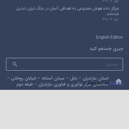
مهر 12, 1401
مراکز داده هوش مصنوعی به اهدافی آسان در جنگ ایران تبدیل
شده‌اند
مهر 12, 1401
English Edition
چیزی جستجو کنید
جستجو
برای:
استان مازندران – بابل – میدان آستانه – خیابان روحانی –
home
Generated by
Feedzy
ساختمان مرکز نوآوری و فناوری مازندران – طبقه دوم
mail
alidarzi59@gmail.com
phone
09112200462