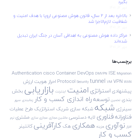
بگیرد
مهر 12, 1401
بالاخره بعد از ۲ سال، قانون هوش مصنوعی اروپا با هدف امنیت و
شفافیت لازم‌الاجرا شد
مهر 12, 1401
مراکز داده هوش مصنوعی به اهدافی آسان در جنگ ایران تبدیل
شده‌اند
مهر 12, 1401
برچسب‌ها
Authentication
cisco
Container
DevOps
ISE
DMVPN
Migration
tunnel
VPN
Protocol
احراز هویت
ارزش
Security
VM
WAN
بازاریابی
امنیت
استراتژی
پیشنهادی
بخش
اینترنت
راه اندازی کسب و کار
توسعه
بندی
تخمین
زمانبندی
سرور
شبکه
سینرژی
شبکه سازی
شریک استراتژیک
طرح
عملیات
فناوری
فناورانه
لایه دسترسی
مشتری
ماشین مجازی
مجازی سازی
نرم
نوآوری
همکاری
کارآفرینی
هک
کانتینر
افزار
هزینه
کسب و کار