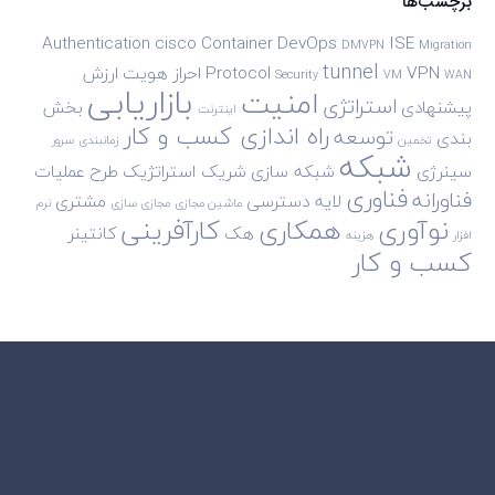
برچسب‌ها
Authentication
cisco
Container
DevOps
ISE
DMVPN
Migration
tunnel
VPN
Protocol
احراز هویت
ارزش
Security
VM
WAN
بازاریابی
امنیت
استراتژی
پیشنهادی
بخش
اینترنت
راه اندازی کسب و کار
توسعه
بندی
تخمین
زمانبندی
سرور
شبکه
سینرژی
شبکه سازی
شریک استراتژیک
طرح
عملیات
فناوری
فناورانه
لایه دسترسی
مشتری
ماشین مجازی
مجازی سازی
نرم
نوآوری
همکاری
کارآفرینی
هک
کانتینر
افزار
هزینه
کسب و کار