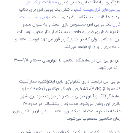
جلوگیری از اتفاقات این چنینی و برای
محافظت از کنسول
یا
پی‌سی‌های گران‌قیمت گیم
، داشتن یک یوپی اس برای بکاپ
برق و حفاظت از دستگاه‌تان ضروری است.
یو پی اس تراست
فاران
یک یو پی اس مخصوص بازی است و به عنوان منبع
تغذیه اضطراری ضمن محافظت دستگاه از آثار مخرب نوسانات
برق، با بکاپ برقی که در اختیار کاربر قرار می‌دهد فرصت save و
ادامه بازی را برای او فراهم می‌کند.
این یو پی اس در نمایشگاه الکامپ با توان‌های ۱۵۰۰ و ۳۰۰۰VA
ارائه می‌شود.
یو پی اس تراست داری تکنولوژی لاین اینتراکتیو، مدار ثبیت
کننده ولتاژ (AVR)، تشخیص خودکار فرکانس (۵۰-۶۰ HZ) و
نمایشگر LCD و آلارم صوتی است و در صورت نبود برق شهر
باتری آن روشن می‌شود. مدت زمان پشتیبانی در حدود ۲۰
دقیقه تا نیم ساعت است که برای save یا به پایان رساندن بازی
زمان مناسبی محسوب می‌شود.
خبر خوب اینکه صنایع الکترونیک فاران در بیست و ششمین