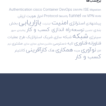
برچسب‌ها
Authentication
cisco
Container
DevOps
ISE
DMVPN
Migration
tunnel
VPN
Protocol
احراز هویت
ارزش
Security
VM
WAN
بازاریابی
امنیت
استراتژی
پیشنهادی
بخش
اینترنت
راه اندازی کسب و کار
توسعه
بندی
تخمین
زمانبندی
سرور
شبکه
سینرژی
شبکه سازی
شریک استراتژیک
طرح
عملیات
فناوری
فناورانه
لایه دسترسی
مشتری
ماشین مجازی
مجازی سازی
نرم
نوآوری
همکاری
کارآفرینی
هک
کانتینر
افزار
هزینه
کسب و کار