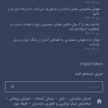
دی 26, 1401
هوش مصنوعی نقش بانکدار را بازتعریف می‌کند، نه اینکه جای او را
بگیرد
دی 26, 1401
بالاخره بعد از ۲ سال، قانون هوش مصنوعی اروپا با هدف امنیت و
شفافیت لازم‌الاجرا شد
دی 26, 1401
مراکز داده هوش مصنوعی به اهدافی آسان در جنگ ایران تبدیل
شده‌اند
دی 26, 1401
English Edition
چیزی جستجو کنید
جستجو
برای:
استان مازندران – بابل – میدان آستانه – خیابان روحانی –
home
ساختمان مرکز نوآوری و فناوری مازندران – طبقه دوم