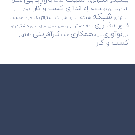
پیشنهادی
بخش
اینترنت
راه اندازی کسب و کار
توسعه
بندی
تخمین
زمانبندی
سرور
شبکه
سینرژی
شبکه سازی
شریک استراتژیک
طرح
عملیات
فناوری
فناورانه
لایه دسترسی
مشتری
ماشین مجازی
مجازی سازی
نرم
نوآوری
همکاری
کارآفرینی
هک
کانتینر
افزار
هزینه
کسب و کار