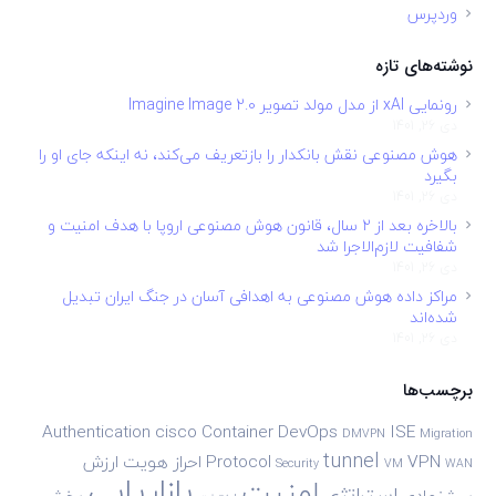
وردپرس
نوشته‌های تازه
رونمایی xAI از مدل مولد تصویر Imagine Image 2.0
دی 26, 1401
هوش مصنوعی نقش بانکدار را بازتعریف می‌کند، نه اینکه جای او را
بگیرد
دی 26, 1401
بالاخره بعد از ۲ سال، قانون هوش مصنوعی اروپا با هدف امنیت و
شفافیت لازم‌الاجرا شد
دی 26, 1401
مراکز داده هوش مصنوعی به اهدافی آسان در جنگ ایران تبدیل
شده‌اند
دی 26, 1401
برچسب‌ها
Authentication
cisco
Container
DevOps
ISE
DMVPN
Migration
tunnel
VPN
Protocol
احراز هویت
ارزش
Security
VM
WAN
بازاریابی
امنیت
استراتژی