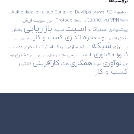
برچسب‌ها
Authentication
cisco
Container
DevOps
ISE
DMVPN
Migration
tunnel
VPN
Protocol
احراز هویت
ارزش
Security
VM
WAN
بازاریابی
امنیت
استراتژی
پیشنهادی
بخش
اینترنت
راه اندازی کسب و کار
توسعه
بندی
تخمین
زمانبندی
سرور
شبکه
سینرژی
شبکه سازی
شریک استراتژیک
طرح
عملیات
فناوری
فناورانه
لایه دسترسی
مشتری
ماشین مجازی
مجازی سازی
نرم
نوآوری
همکاری
کارآفرینی
هک
کانتینر
افزار
هزینه
کسب و کار