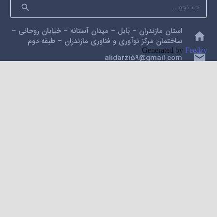
جستجو
برای:
استان مازندران – بابل – میدان آستانه – خیابان روحانی –
home
ساختمان مرکز نوآوری و فناوری مازندران – طبقه دوم
Generated by
Feedzy
mail
alidarzi59@gmail.com
phone
09112200462