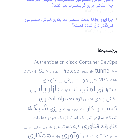
چه اتفاقی برای فریلنسرها می‌افتد؟
فروردین 28, 1404
چرا این روزها بحث تقطیر مدل‌های هوش مصنوعی
این‌قدر داغ شده است؟
فروردین 28, 1404
برچسب‌ها
Authentication
cisco
Container
DevOps
tunnel
ISE
Protocol
DMVPN
Migration
Security
VM
VPN
احراز هویت
ارزش پیشنهادی
WAN
بازاریابی
امنیت
استراتژی
اینترنت
راه اندازی
توسعه
بخش بندی
تخمین
شبکه
کسب و کار
سینرژی
زمانبندی
سرور
شبکه سازی
شریک استراتژیک
طرح
عملیات
فناوری
فناورانه
لایه دسترسی
ماشین مجازی
مجازی
نوآوری
همکاری
مشتری
سازی
نرم افزار
هزینه