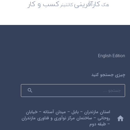
کارآفرینی
کسب و کار
هک
کانتینر
English Edition
چیزی جستجو کنید
جستجو
برای:
استان مازندران – بابل – میدان آستانه – خیابان
home
روحانی – ساختمان مرکز نوآوری و فناوری مازندران
– طبقه دوم