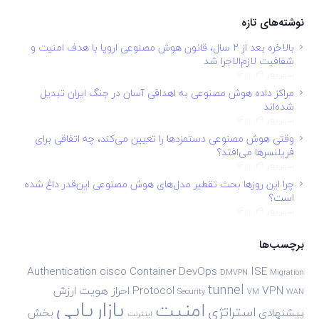
نوشته‌های تازه
بالاخره بعد از ۲ سال، قانون هوش مصنوعی اروپا با هدف امنیت و
شفافیت لازم‌الاجرا شد
شهریور 29, 1401
مراکز داده هوش مصنوعی به اهدافی آسان در جنگ ایران تبدیل
شده‌اند
شهریور 29, 1401
وقتی هوش مصنوعی دستمزدها را تعیین می‌کند، چه اتفاقی برای
فریلنسرها می‌افتد؟
شهریور 29, 1401
چرا این روزها بحث تقطیر مدل‌های هوش مصنوعی این‌قدر داغ شده
است؟
شهریور 29, 1401
برچسب‌ها
Authentication
cisco
Container
DevOps
ISE
DMVPN
Migration
tunnel
VPN
Protocol
احراز هویت
ارزش
Security
VM
WAN
بازاریابی
امنیت
استراتژی
پیشنهادی
بخش
اینترنت