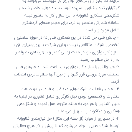
فرآیند که یکی از روش‌­های نوآوری باز می­باشد، می­‌تواند به
کارگزاران تبادل فناوری سپرده­‌شود. دستاوردهای حاصل شده از
شکل‌­دهی همکاری فناورانه با این ساز و کار به منظور تهیه
سامانه شمارش منحصر به فرد، برای مجموعه‌­های گردشگری
شامل موارد زیر است:
1- چالش فنی حل شده در این همکاری فناورانه در حوزه صنعتی و
تخصصی شرکت متقاضی نیست و این شرکت با برون‌­سپاری آن با
ساز و کار نوآوری باز، در مدت زمانی کمتر و با هزینه‌­ای بصرفه‌­تر
به راه حل مطلوب رسید.
2- حل چالش با ساز و کار نوآوری باز، باعث شد راه ­ح­ل‌های فنی
مختلف مورد بررسی قرار گیرد و از بین آن­ها مطلوب‌ترین انتخاب
گردد.
3- به دلیل فعالیت شرکت­‌های متقاضی و فناور در دو صنعت
متفاوت و تخصصی بودن نیاز، کارگزاری تبادل فناوری در اینجا به
دلیل آشنایی با هر دو، به مانند مترجم عمل نموده و شکل‌­دهی
همکاری و مذاکرات را تسهیل می­‌نماید.
4- در بسیاری از موارد (از جمله این مثال) حل نیازمندی فناورانه
توسط شرکت‌­هایی انجام ­می‌­شود که تا پیش از آن هیچ فعالیتی