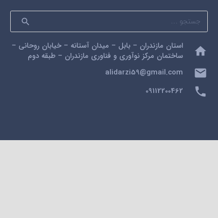
جستجو
برای:
استان مازندران – بابل – میدان آستانه – خیابان روحانی –
home
ساختمان مرکز نوآوری و فناوری مازندران – طبقه دوم
mail
alidarzi59@gmail.com
phone
09112200462