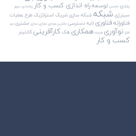
راه اندازی کسب و کار
توسعه
بندی
تخمین
زمانبندی
سرور
شبکه
سینرژی
شبکه سازی
شریک استراتژیک
طرح
عملیات
فناوری
فناورانه
لایه دسترسی
مشتری
ماشین مجازی
مجازی سازی
نرم
نوآوری
همکاری
کارآفرینی
هک
کانتینر
افزار
هزینه
کسب و کار