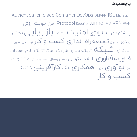
برچسب‌ها
Authentication
cisco
Container
DevOps
ISE
DMVPN
Migration
tunnel
VPN
Protocol
احراز هویت
ارزش
Security
VM
WAN
بازاریابی
امنیت
استراتژی
پیشنهادی
بخش
اینترنت
راه اندازی کسب و کار
توسعه
بندی
تخمین
زمانبندی
سرور
شبکه
سینرژی
شبکه سازی
شریک استراتژیک
طرح
عملیات
فناوری
فناورانه
لایه دسترسی
مشتری
ماشین مجازی
مجازی سازی
نرم
نوآوری
همکاری
کارآفرینی
هک
کانتینر
افزار
هزینه
کسب و کار