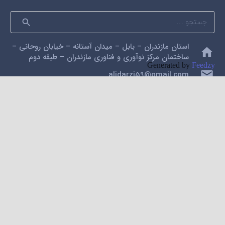
جستجو
برای:
استان مازندران – بابل – میدان آستانه – خیابان روحانی –
home
ساختمان مرکز نوآوری و فناوری مازندران – طبقه دوم
Generated by
Feedzy
mail
alidarzi59@gmail.com
phone
09112200462