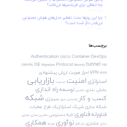
چه اتفاقی برای فریلنسرها می‌افتد؟
مهر 4, 1401
چرا این روزها بحث تقطیر مدل‌های هوش مصنوعی
این‌قدر داغ شده است؟
مهر 4, 1401
برچسب‌ها
Authentication
cisco
Container
DevOps
tunnel
ISE
Protocol
DMVPN
Migration
Security
VM
VPN
احراز هویت
ارزش پیشنهادی
WAN
بازاریابی
امنیت
استراتژی
اینترنت
راه اندازی
توسعه
بخش بندی
تخمین
شبکه
کسب و کار
سینرژی
زمانبندی
سرور
شبکه سازی
شریک استراتژیک
طرح
عملیات
فناوری
فناورانه
لایه دسترسی
ماشین مجازی
مجازی
نوآوری
همکاری
مشتری
سازی
نرم افزار
هزینه