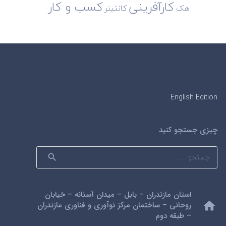
کارآفرینی
کسب و کار
هک
کانتینر
English Edition
چیزی جستجو کنید
جستجو
برای:
استان مازندران – بابل – میدان آستانه – خیابان
home
روحانی – ساختمان مرکز نوآوری و فناوری مازندران
– طبقه دوم