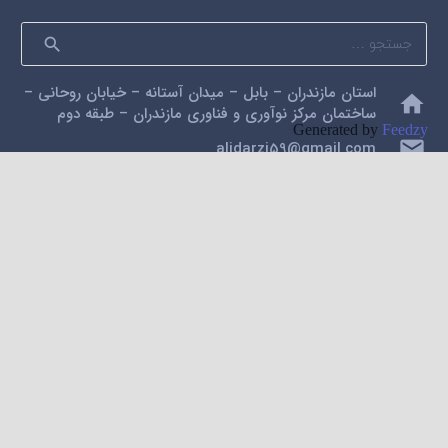
جستجو
برای:
استان مازندران – بابل – میدان آستانه – خیابان روحانی –
home
ساختمان مرکز نوآوری و فناوری مازندران – طبقه دوم
Generated by
Feedzy
mail
alidarzi59@gmail.com
phone
09112200462