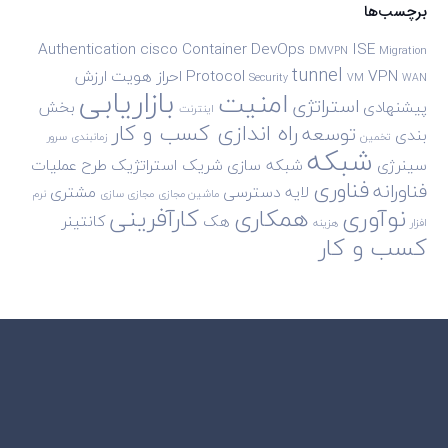
برچسب‌ها
Authentication
cisco
Container
DevOps
ISE
DMVPN
Migration
tunnel
VPN
Protocol
احراز هویت
ارزش
Security
VM
WAN
بازاریابی
امنیت
استراتژی
پیشنهادی
بخش
اینترنت
راه اندازی کسب و کار
توسعه
بندی
تخمین
زمانبندی
سرور
شبکه
سینرژی
شبکه سازی
شریک استراتژیک
طرح
عملیات
فناوری
فناورانه
لایه دسترسی
مشتری
ماشین مجازی
مجازی سازی
نرم
نوآوری
همکاری
کارآفرینی
هک
کانتینر
افزار
هزینه
کسب و کار