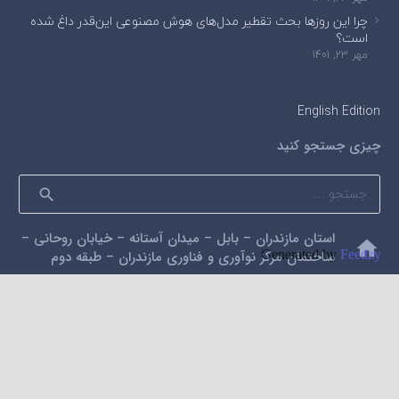
چرا این روزها بحث تقطیر مدل‌های هوش مصنوعی این‌قدر داغ شده
است؟
مهر 23, 1401
English Edition
چیزی جستجو کنید
جستجو
برای:
استان مازندران – بابل – میدان آستانه – خیابان روحانی –
home
ساختمان مرکز نوآوری و فناوری مازندران – طبقه دوم
Generated by
Feedzy
mail
alidarzi59@gmail.com
phone
09112200462