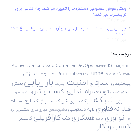
مهر 23, 1401
وقتی هوش مصنوعی دستمزدها را تعیین می‌کند، چه اتفاقی برای
فریلنسرها می‌افتد؟
مهر 23, 1401
چرا این روزها بحث تقطیر مدل‌های هوش مصنوعی این‌قدر داغ شده
است؟
مهر 23, 1401
برچسب‌ها
Authentication
cisco
Container
DevOps
ISE
DMVPN
Migration
tunnel
VPN
Protocol
احراز هویت
ارزش
Security
VM
WAN
بازاریابی
امنیت
استراتژی
پیشنهادی
بخش
اینترنت
راه اندازی کسب و کار
توسعه
بندی
تخمین
زمانبندی
سرور
شبکه
سینرژی
شبکه سازی
شریک استراتژیک
طرح
عملیات
فناوری
فناورانه
لایه دسترسی
مشتری
ماشین مجازی
مجازی سازی
نرم
نوآوری
همکاری
کارآفرینی
هک
کانتینر
افزار
هزینه
کسب و کار