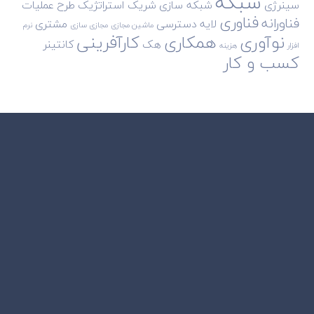
شبکه
سینرژی
شبکه سازی
شریک استراتژیک
طرح
عملیات
فناوری
فناورانه
لایه دسترسی
مشتری
ماشین مجازی
مجازی سازی
نرم
نوآوری
همکاری
کارآفرینی
هک
کانتینر
افزار
هزینه
کسب و کار