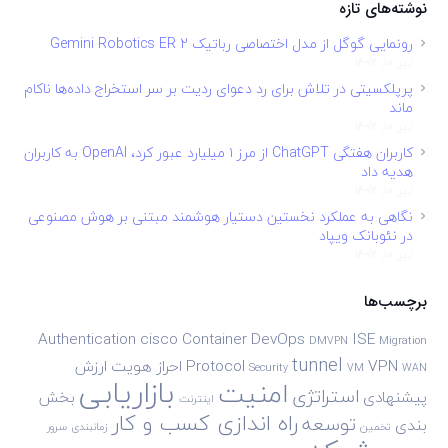
نوشته‌های تازه
رونمایی گوگل از مدل اختصاصی رباتیک Gemini Robotics ER 2
تیر 10, 1402
پرپلکسیتی در تلاش برای رد دعوای ردیت بر سر استخراج داده‌ها ناکام
ماند
تیر 10, 1402
کاربران هفتگی ChatGPT از مرز ۱ میلیارد عبور کرد، OpenAI به کاربران
هدیه داد
تیر 10, 1402
نگاهی به عملکرد نخستین دستیار هوشمند مبتنی بر هوش مصنوعی
در نئوبانک ویپاد
تیر 10, 1402
برچسب‌ها
Authentication
cisco
Container
DevOps
ISE
DMVPN
Migration
tunnel
VPN
Protocol
احراز هویت
ارزش
Security
VM
WAN
بازاریابی
امنیت
استراتژی
پیشنهادی
بخش
اینترنت
راه اندازی کسب و کار
توسعه
بندی
تخمین
زمانبندی
سرور