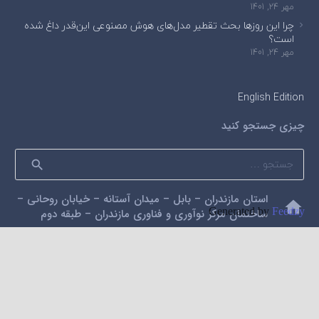
مهر 24, 1401
چرا این روزها بحث تقطیر مدل‌های هوش مصنوعی این‌قدر داغ شده
است؟
مهر 24, 1401
English Edition
چیزی جستجو کنید
جستجو
برای:
استان مازندران – بابل – میدان آستانه – خیابان روحانی –
home
Generated by
Feedzy
ساختمان مرکز نوآوری و فناوری مازندران – طبقه دوم
mail
alidarzi59@gmail.com
phone
09112200462