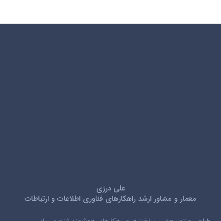
علی درزی
معمار و مشاور ارشد راهکارهای فناوری اطلاعات و ارتباطات
طراحی و توسعه زیرساخت‌ها و راهکارهای هوشمند فناوری برای