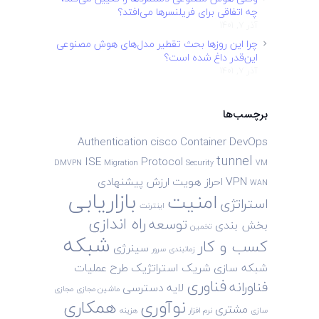
چه اتفاقی برای فریلنسرها می‌افتد؟
آذر 7, 1401
چرا این روزها بحث تقطیر مدل‌های هوش مصنوعی
این‌قدر داغ شده است؟
آذر 7, 1401
برچسب‌ها
Authentication
cisco
Container
DevOps
tunnel
ISE
Protocol
DMVPN
Migration
Security
VM
VPN
احراز هویت
ارزش پیشنهادی
WAN
بازاریابی
امنیت
استراتژی
اینترنت
راه اندازی
توسعه
بخش بندی
تخمین
شبکه
کسب و کار
سینرژی
زمانبندی
سرور
شبکه سازی
شریک استراتژیک
طرح
عملیات
فناوری
فناورانه
لایه دسترسی
ماشین مجازی
مجازی
نوآوری
همکاری
مشتری
سازی
نرم افزار
هزینه