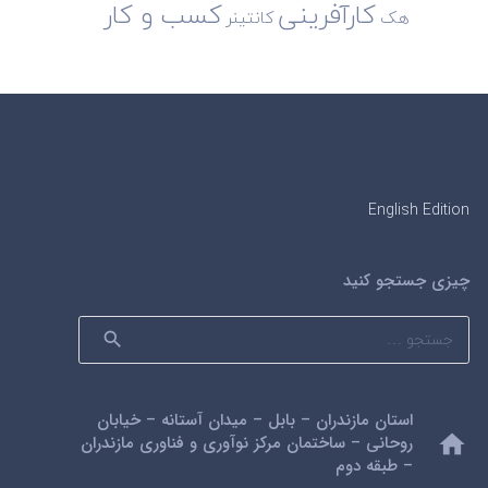
کارآفرینی
کسب و کار
هک
کانتینر
English Edition
چیزی جستجو کنید
جستجو
برای:
استان مازندران – بابل – میدان آستانه – خیابان
home
روحانی – ساختمان مرکز نوآوری و فناوری مازندران
– طبقه دوم