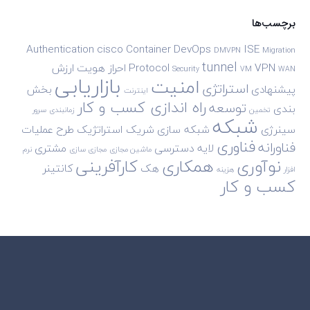
برچسب‌ها
Authentication
cisco
Container
DevOps
ISE
DMVPN
Migration
tunnel
VPN
Protocol
احراز هویت
ارزش
Security
VM
WAN
بازاریابی
امنیت
استراتژی
پیشنهادی
بخش
اینترنت
راه اندازی کسب و کار
توسعه
بندی
تخمین
زمانبندی
سرور
شبکه
سینرژی
شبکه سازی
شریک استراتژیک
طرح
عملیات
فناوری
فناورانه
لایه دسترسی
مشتری
ماشین مجازی
مجازی سازی
نرم
نوآوری
همکاری
کارآفرینی
هک
کانتینر
افزار
هزینه
کسب و کار