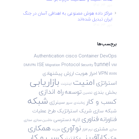
مهر 24, 1401
مراکز داده هوش مصنوعی به اهدافی آسان در جنگ
ایران تبدیل شده‌اند
مهر 24, 1401
برچسب‌ها
Authentication
cisco
Container
DevOps
tunnel
ISE
Protocol
DMVPN
Migration
Security
VM
VPN
احراز هویت
ارزش پیشنهادی
WAN
بازاریابی
امنیت
استراتژی
اینترنت
راه اندازی
توسعه
بخش بندی
تخمین
شبکه
کسب و کار
سینرژی
زمانبندی
سرور
شبکه سازی
شریک استراتژیک
طرح
عملیات
فناوری
فناورانه
لایه دسترسی
ماشین مجازی
مجازی
نوآوری
همکاری
مشتری
سازی
نرم افزار
هزینه
کارآفرینی
کسب و کار
هک
کانتینر