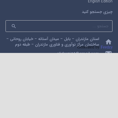
English Edition
چیزی جستجو کنید
جستجو
برای:
استان مازندران – بابل – میدان آستانه – خیابان روحانی –
home
ساختمان مرکز نوآوری و فناوری مازندران – طبقه دوم
Generated by
Feedzy
mail
alidarzi59@gmail.com
phone
09112200462