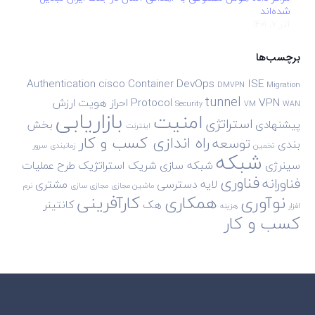
شده‌اند
آذر 7, 1401
برچسب‌ها
Authentication
cisco
Container
DevOps
ISE
DMVPN
Migration
tunnel
VPN
Protocol
احراز هویت
ارزش
Security
VM
WAN
بازاریابی
امنیت
استراتژی
پیشنهادی
بخش
اینترنت
راه اندازی کسب و کار
توسعه
بندی
تخمین
زمانبندی
سرور
شبکه
سینرژی
شبکه سازی
شریک استراتژیک
طرح
عملیات
فناوری
فناورانه
لایه دسترسی
مشتری
ماشین مجازی
مجازی سازی
نرم
نوآوری
همکاری
کارآفرینی
هک
کانتینر
افزار
هزینه
کسب و کار