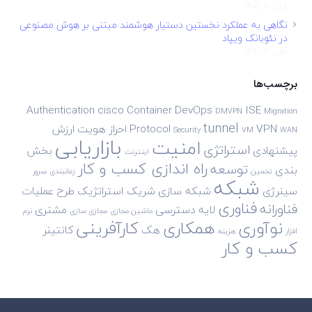
آبان 21, 1401
نگاهی به عملکرد نخستین دستیار هوشمند مبتنی بر هوش مصنوعی
در نئوبانک ویپاد
آبان 21, 1401
برچسب‌ها
Authentication
cisco
Container
DevOps
ISE
DMVPN
Migration
tunnel
VPN
Protocol
احراز هویت
ارزش
Security
VM
WAN
بازاریابی
امنیت
استراتژی
پیشنهادی
بخش
اینترنت
راه اندازی کسب و کار
توسعه
بندی
تخمین
زمانبندی
سرور
شبکه
سینرژی
شبکه سازی
شریک استراتژیک
طرح
عملیات
فناوری
فناورانه
لایه دسترسی
مشتری
ماشین مجازی
مجازی سازی
نرم
نوآوری
همکاری
کارآفرینی
هک
کانتینر
افزار
هزینه
کسب و کار