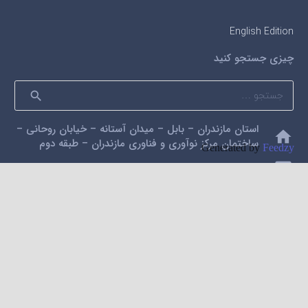
English Edition
چیزی جستجو کنید
جستجو
برای:
استان مازندران – بابل – میدان آستانه – خیابان روحانی –
home
ساختمان مرکز نوآوری و فناوری مازندران – طبقه دوم
Generated by
Feedzy
mail
alidarzi59@gmail.com
phone
09112200462