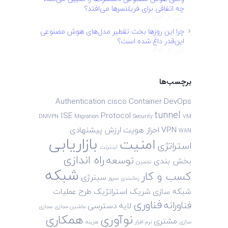
چه اتفاقی برای فریلنسرها می‌افتد؟
آبان 19, 1404
چرا این روزها بحث تقطیر مدل‌های هوش مصنوعی
این‌قدر داغ شده است؟
آبان 19, 1404
برچسب‌ها
Authentication
cisco
Container
DevOps
tunnel
ISE
Protocol
DMVPN
Migration
Security
VM
VPN
احراز هویت
ارزش پیشنهادی
WAN
بازاریابی
امنیت
استراتژی
اینترنت
راه اندازی
توسعه
بخش بندی
تخمین
شبکه
کسب و کار
سینرژی
زمانبندی
سرور
شبکه سازی
شریک استراتژیک
طرح
عملیات
فناوری
فناورانه
لایه دسترسی
ماشین مجازی
مجازی
نوآوری
همکاری
مشتری
سازی
نرم افزار
هزینه