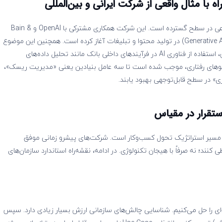
ه با مثال واقعی از شرکت ایرانی و بین‌المللی
شرکت Coca-Cola یکی از پیشگامان به‌کارگیری هوش مصنوعی در سطح گسترده است. این شرکت همکاری مشترکی با OpenAI و Bain &
Company برای استفاده از فناوری ‌«مولد هوش مصنوعی» (Generative AI) در تولید محتوا و تبلیغات آغاز کرده است. همچنین این موضوع
را در ایران می‌توان برای بانک ملی ایران دید. طبق این پژوهش، استفاده از فناوری AI در فرآیندهای داخلی بانک مانند تحلیل داده‌های
وهای رفتاری، موجب شده است تا سه عامل بنیادین یعنی «مدیریت ریسک»،
 در سطح قابل‌توجهی بهبود یابند.
استقرار در مقیاس
سیر استراتژیک تحول کسب‌وکار است. شرکت‌های پیشرو زمانی موفق
 کنند؛ نه صرفاً با هیجان تکنولوژی. در ادامه، نقشه‌راه استاندارد سازمان‌های
ه‌ای را حل می‌کنیم. شناسایی چالش‌های سازمانی ارزش بسیار زیادی دارد. سپس