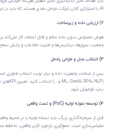
AI با استراتژی کلان شرکت مراحل بعدی هستند که باید در این قسمت آن را در نظر بگیرید.
۲) ارزیابی داده و زیرساخت
هوش مصنوعی بدون داده سالم و قابل اعتماد، کار نمی‌کند.بر
وضعیت سرورها، دیتابیس‌ها و امنیت اطلاعات و پایش سطح دس
۳) انتخاب مدل و طراحی راه‌حل
پس از شناخت وضعیت داده و نیاز، نوبت انتخاب فناوری است.
(ML، GenAI، RPA، NLP و…) انتخاب کنید. تعیین KPIهای مدل برای سنجش عملکرد نیز
نباید فراموش شود.
۴) توسعه نمونه اولیه (
PoC
) و تست واقعی
قبل از سرمایه‌گذاری بزرگ، باید نسخه اولیه را در محیط واقع
مقیاس‌سازی است. جمع‌آوری بازخورد کاربر واقعی، نه فقط مدیر