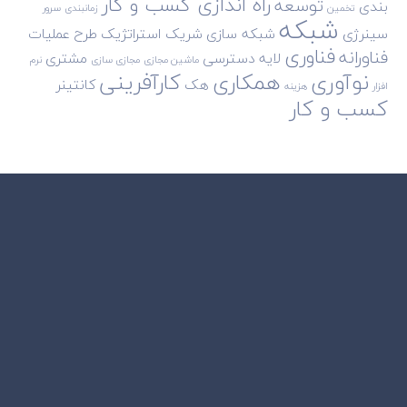
راه اندازی کسب و کار
توسعه
بندی
تخمین
زمانبندی
سرور
شبکه
سینرژی
شبکه سازی
شریک استراتژیک
طرح
عملیات
فناوری
فناورانه
لایه دسترسی
مشتری
ماشین مجازی
مجازی سازی
نرم
نوآوری
همکاری
کارآفرینی
هک
کانتینر
افزار
هزینه
کسب و کار