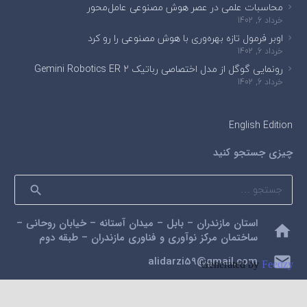
محاسبات علمی در عصر هوش مصنوعی عامل‌محور
خرداد 6, 1402
اوبر فرمول تازه بهره‌وری با هوش مصنوعی را رو کرد
خرداد 6, 1402
رونمایی گوگل از مدل اختصاصی رباتیک Gemini Robotics ER 2
خرداد 6, 1402
English Edition
چیزی جستجو کنید
جستجو
برای:
استان مازندران – بابل – میدان آستانه – خیابان روحانی –
home
ساختمان مرکز نوآوری و فناوری مازندران – طبقه دوم
mail
alidarzi59@gmail.com
Generated by
Feedzy
phone
09112200462