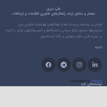
علی درزی
معمار و مشاور ارشد راهکارهای فناوری اطلاعات و ارتباطات
طراحی و توسعه زیرساخت‌ها و راهکارهای هوشمند فناوری برای
سازمان‌ها، صنایع، مراکز درمانی، دانشگاه‌ها و کسب‌وکارهای نوآور با تکیه
بر تجربه فنی، تفکر معماری و نگاه آینده‌محور
ادامه
Generated by
Feedzy
نوشته‌های تازه
رونمایی گوگل از مدل اختصاصی رباتیک Gemini Robotics ER 2
شهریور 11, 1404
پرپلکسیتی در تلاش برای رد دعوای ردیت بر سر استخراج داده‌ها ناکام