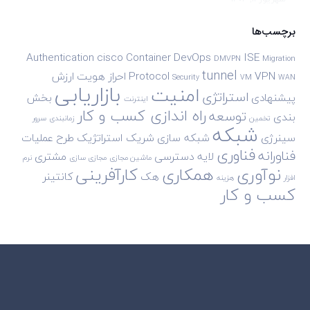
برچسب‌ها
Authentication
cisco
Container
DevOps
ISE
DMVPN
Migration
tunnel
VPN
Protocol
احراز هویت
ارزش
Security
VM
WAN
بازاریابی
امنیت
استراتژی
پیشنهادی
بخش
اینترنت
راه اندازی کسب و کار
توسعه
بندی
تخمین
زمانبندی
سرور
شبکه
سینرژی
شبکه سازی
شریک استراتژیک
طرح
عملیات
فناوری
فناورانه
لایه دسترسی
مشتری
ماشین مجازی
مجازی سازی
نرم
نوآوری
همکاری
کارآفرینی
هک
کانتینر
افزار
هزینه
کسب و کار