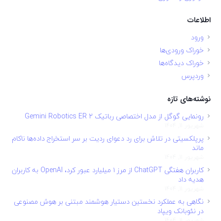
اطلاعات
ورود
خوراک ورودی‌ها
خوراک دیدگاه‌ها
وردپرس
نوشته‌های تازه
رونمایی گوگل از مدل اختصاصی رباتیک Gemini Robotics ER 2
شهریور 11, 1404
پرپلکسیتی در تلاش برای رد دعوای ردیت بر سر استخراج داده‌ها ناکام
ماند
شهریور 11, 1404
کاربران هفتگی ChatGPT از مرز ۱ میلیارد عبور کرد، OpenAI به کاربران
هدیه داد
شهریور 11, 1404
نگاهی به عملکرد نخستین دستیار هوشمند مبتنی بر هوش مصنوعی
در نئوبانک ویپاد
شهریور 11, 1404