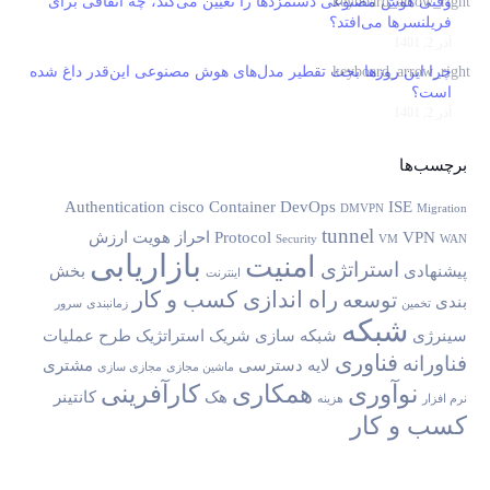
وقتی هوش مصنوعی دستمزدها را تعیین می‌کند، چه اتفاقی برای
فریلنسرها می‌افتد؟
آذر 2, 1401
چرا این روزها بحث تقطیر مدل‌های هوش مصنوعی این‌قدر داغ شده
است؟
آذر 2, 1401
برچسب‌ها
Authentication
cisco
Container
DevOps
ISE
DMVPN
Migration
tunnel
VPN
Protocol
احراز هویت
ارزش
Security
VM
WAN
بازاریابی
امنیت
استراتژی
پیشنهادی
بخش
اینترنت
راه اندازی کسب و کار
توسعه
بندی
تخمین
زمانبندی
سرور
شبکه
سینرژی
شبکه سازی
شریک استراتژیک
طرح
عملیات
فناوری
فناورانه
لایه دسترسی
مشتری
ماشین مجازی
مجازی سازی
نوآوری
همکاری
کارآفرینی
هک
کانتینر
نرم افزار
هزینه
کسب و کار