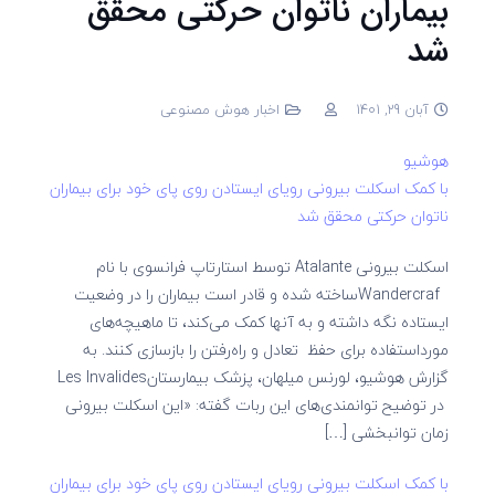
بیماران ناتوان حرکتی محقق
شد
آبان 29, 1401
اخبار هوش مصنوعی
هوشیو
با کمک اسکلت بیرونی رویای ایستادن روی پای خود برای بیماران
ناتوان حرکتی محقق شد
اسکلت بیرونی Atalante توسط استارتاپ فرانسوی با نام
Wandercrafساخته شده و قادر است بیماران را در وضعیت
ایستاده نگه داشته و به آنها کمک می‌کند، تا ماهیچه‌های
مورد‌استفاده برای حفظ تعادل و راه‌رفتن را بازسازی کنند. به
گزارش هوشیو، لورنس میلهان، پزشک بیمارستانLes Invalides
در توضیح توانمندی‌های این ربات گفته: «این اسکلت بیرونی
زمان توانبخشی […]
با کمک اسکلت بیرونی رویای ایستادن روی پای خود برای بیماران