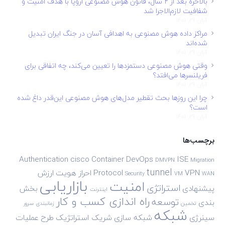
بالاخره بعد از ۲ سال، قانون هوش مصنوعی اروپا با هدف امنیت و
شفافیت لازم‌الاجرا شد
آبان 29, 1401
مراکز داده هوش مصنوعی به اهدافی آسان در جنگ ایران تبدیل
شده‌اند
آبان 29, 1401
وقتی هوش مصنوعی دستمزدها را تعیین می‌کند، چه اتفاقی برای
فریلنسرها می‌افتد؟
آبان 29, 1401
چرا این روزها بحث تقطیر مدل‌های هوش مصنوعی این‌قدر داغ شده
است؟
آبان 29, 1401
برچسب‌ها
Authentication
cisco
Container
DevOps
ISE
DMVPN
Migration
tunnel
VPN
Protocol
احراز هویت
ارزش
Security
VM
WAN
بازاریابی
امنیت
استراتژی
پیشنهادی
بخش
اینترنت
راه اندازی کسب و کار
توسعه
بندی
تخمین
زمانبندی
سرور
شبکه
سینرژی
شبکه سازی
شریک استراتژیک
طرح
عملیات