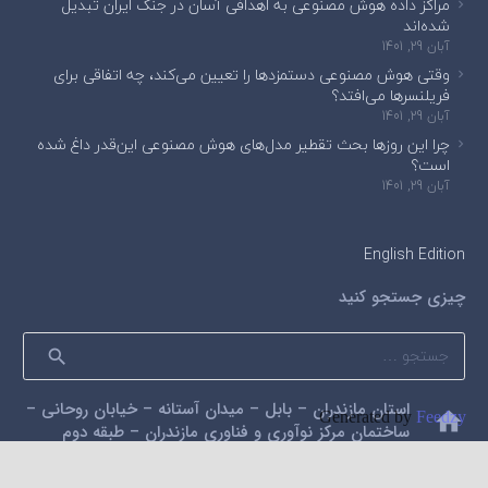
مراکز داده هوش مصنوعی به اهدافی آسان در جنگ ایران تبدیل
شده‌اند
آبان 29, 1401
وقتی هوش مصنوعی دستمزدها را تعیین می‌کند، چه اتفاقی برای
فریلنسرها می‌افتد؟
آبان 29, 1401
چرا این روزها بحث تقطیر مدل‌های هوش مصنوعی این‌قدر داغ شده
است؟
آبان 29, 1401
English Edition
چیزی جستجو کنید
جستجو
برای:
استان مازندران – بابل – میدان آستانه – خیابان روحانی –
home
Generated by
Feedzy
ساختمان مرکز نوآوری و فناوری مازندران – طبقه دوم
mail
alidarzi59@gmail.com