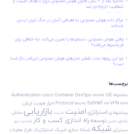
بالاخره بعد از ۲ سال، قانون هوش مصنوعی اروپا با هدف امنیت و
شفافیت لازم‌الاجرا شد
مهر 4, 1401
مراکز داده هوش مصنوعی به اهدافی آسان در جنگ ایران تبدیل
شده‌اند
مهر 4, 1401
وقتی هوش مصنوعی دستمزدها را تعیین می‌کند، چه اتفاقی برای
فریلنسرها می‌افتد؟
مهر 4, 1401
چرا این روزها بحث تقطیر مدل‌های هوش مصنوعی این‌قدر داغ شده
است؟
مهر 4, 1401
برچسب‌ها
Authentication
cisco
Container
DevOps
ISE
DMVPN
Migration
tunnel
VPN
Protocol
احراز هویت
ارزش
Security
VM
WAN
بازاریابی
امنیت
استراتژی
پیشنهادی
بخش
اینترنت
راه اندازی کسب و کار
توسعه
بندی
تخمین
زمانبندی
سرور
شبکه
سینرژی
شبکه سازی
شریک استراتژیک
طرح
عملیات