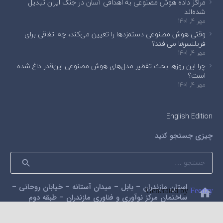
مراکز داده هوش مصنوعی به اهدافی آسان در جنگ ایران تبدیل
شده‌اند
مهر 4, 1401
وقتی هوش مصنوعی دستمزدها را تعیین می‌کند، چه اتفاقی برای
فریلنسرها می‌افتد؟
مهر 4, 1401
چرا این روزها بحث تقطیر مدل‌های هوش مصنوعی این‌قدر داغ شده
است؟
مهر 4, 1401
English Edition
چیزی جستجو کنید
جستجو
برای:
استان مازندران – بابل – میدان آستانه – خیابان روحانی –
home
Generated by
Feedzy
ساختمان مرکز نوآوری و فناوری مازندران – طبقه دوم
mail
alidarzi59@gmail.com