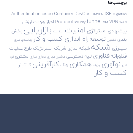
برچسب‌ها
Authentication
cisco
Container
DevOps
ISE
DMVPN
Migration
tunnel
VPN
Protocol
احراز هویت
ارزش
Security
VM
WAN
بازاریابی
امنیت
استراتژی
پیشنهادی
بخش
اینترنت
راه اندازی کسب و کار
توسعه
بندی
تخمین
زمانبندی
سرور
شبکه
سینرژی
شبکه سازی
شریک استراتژیک
طرح
عملیات
فناوری
فناورانه
لایه دسترسی
مشتری
ماشین مجازی
مجازی سازی
نرم
نوآوری
همکاری
کارآفرینی
هک
کانتینر
افزار
هزینه
کسب و کار