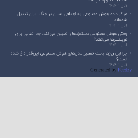
آبان 1, 1404
مراکز داده هوش مصنوعی به اهدافی آسان در جنگ ایران تبدیل
شده‌اند
آبان 1, 1404
وقتی هوش مصنوعی دستمزدها را تعیین می‌کند، چه اتفاقی برای
فریلنسرها می‌افتد؟
آبان 1, 1404
چرا این روزها بحث تقطیر مدل‌های هوش مصنوعی این‌قدر داغ شده
است؟
آبان 1, 1404
Generated by
Feedzy
English Edition
چیزی جستجو کنید
جستجو
برای:
استان مازندران – بابل – میدان آستانه – خیابان روحانی –
home
ساختمان مرکز نوآوری و فناوری مازندران – طبقه دوم