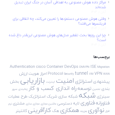
مراکز داده هوش مصنوعی به اهدافی آسان در جنگ ایران تبدیل
شده‌اند
آبان 1, 1404
وقتی هوش مصنوعی دستمزدها را تعیین می‌کند، چه اتفاقی برای
فریلنسرها می‌افتد؟
آبان 1, 1404
چرا این روزها بحث تقطیر مدل‌های هوش مصنوعی این‌قدر داغ شده
است؟
آبان 1, 1404
برچسب‌ها
Authentication
cisco
Container
DevOps
ISE
DMVPN
Migration
tunnel
VPN
Protocol
احراز هویت
ارزش
Security
VM
WAN
بازاریابی
امنیت
استراتژی
پیشنهادی
بخش
اینترنت
راه اندازی کسب و کار
توسعه
بندی
تخمین
زمانبندی
سرور
شبکه
سینرژی
شبکه سازی
شریک استراتژیک
طرح
عملیات
فناوری
فناورانه
لایه دسترسی
مشتری
ماشین مجازی
مجازی سازی
نرم
نوآوری
همکاری
کارآفرینی
هک
کانتینر
افزار
هزینه