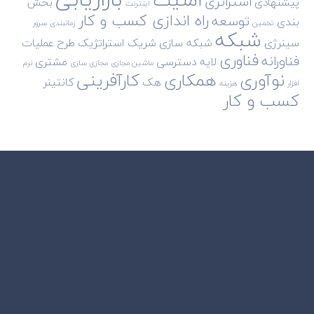
استراتژی
پیشنهادی
بخش
اینترنت
راه اندازی کسب و کار
توسعه
بندی
تخمین
زمانبندی
سرور
شبکه
سینرژی
شبکه سازی
شریک استراتژیک
طرح
عملیات
فناوری
فناورانه
لایه دسترسی
مشتری
ماشین مجازی
مجازی سازی
نرم
نوآوری
همکاری
کارآفرینی
هک
کانتینر
افزار
هزینه
کسب و کار