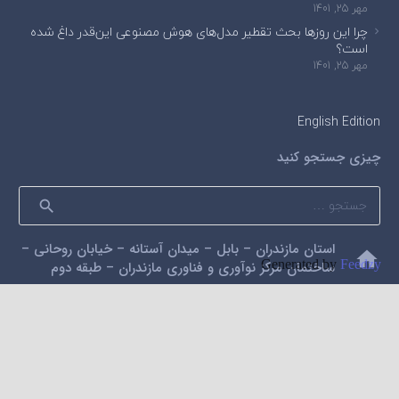
مهر 25, 1401
چرا این روزها بحث تقطیر مدل‌های هوش مصنوعی این‌قدر داغ شده
است؟
مهر 25, 1401
English Edition
چیزی جستجو کنید
جستجو
برای:
استان مازندران – بابل – میدان آستانه – خیابان روحانی –
home
Generated by
Feedzy
ساختمان مرکز نوآوری و فناوری مازندران – طبقه دوم
mail
alidarzi59@gmail.com
phone
09112200462