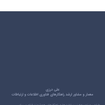
علی درزی
معمار و مشاور ارشد راهکارهای فناوری اطلاعات و ارتباطات
طراحی و توسعه زیرساخت‌ها و راهکارهای هوشمند فناوری برای