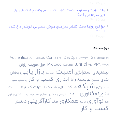
مهر 25, 1401
وقتی هوش مصنوعی دستمزدها را تعیین می‌کند، چه اتفاقی برای
فریلنسرها می‌افتد؟
مهر 25, 1401
چرا این روزها بحث تقطیر مدل‌های هوش مصنوعی این‌قدر داغ شده
است؟
مهر 25, 1401
برچسب‌ها
Authentication
cisco
Container
DevOps
ISE
DMVPN
Migration
tunnel
VPN
Protocol
احراز هویت
ارزش
Security
VM
WAN
بازاریابی
امنیت
استراتژی
پیشنهادی
بخش
اینترنت
راه اندازی کسب و کار
توسعه
بندی
تخمین
زمانبندی
سرور
شبکه
سینرژی
شبکه سازی
شریک استراتژیک
طرح
عملیات
فناوری
فناورانه
لایه دسترسی
مشتری
ماشین مجازی
مجازی سازی
نرم
نوآوری
همکاری
کارآفرینی
هک
کانتینر
افزار
هزینه
کسب و کار