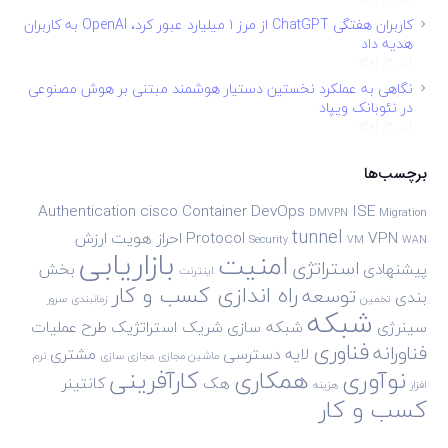
کاربران هفتگی ChatGPT از مرز ۱ میلیارد عبور کرد، OpenAI به کاربران
هدیه داد
آذر 3, 1401
نگاهی به عملکرد نخستین دستیار هوشمند مبتنی بر هوش مصنوعی
در نئوبانک ویپاد
آذر 3, 1401
برچسب‌ها
Authentication
cisco
Container
DevOps
ISE
DMVPN
Migration
tunnel
VPN
Protocol
احراز هویت
ارزش
Security
VM
WAN
بازاریابی
امنیت
استراتژی
پیشنهادی
بخش
اینترنت
راه اندازی کسب و کار
توسعه
بندی
تخمین
زمانبندی
سرور
شبکه
سینرژی
شبکه سازی
شریک استراتژیک
طرح
عملیات
فناوری
فناورانه
لایه دسترسی
مشتری
ماشین مجازی
مجازی سازی
نرم
نوآوری
همکاری
کارآفرینی
هک
کانتینر
افزار
هزینه
کسب و کار