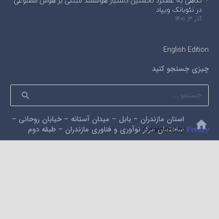
نگاهی به عملکرد نخستین دستیار هوشمند مبتنی بر هوش مصنوعی
در نئوبانک ویپاد
آذر 3, 1401
English Edition
چیزی جستجو کنید
جستجو
برای:
استان مازندران – بابل – میدان آستانه – خیابان روحانی –
home
ساختمان مرکز نوآوری و فناوری مازندران – طبقه دوم
Generated by
Feedzy
mail
alidarzi59@gmail.com
phone
09112200462