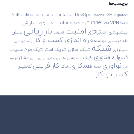
برچسب‌ها
Authentication
cisco
Container
DevOps
ISE
DMVPN
Migration
tunnel
VPN
Protocol
احراز هویت
ارزش
Security
VM
WAN
بازاریابی
امنیت
استراتژی
پیشنهادی
بخش
اینترنت
راه اندازی کسب و کار
توسعه
بندی
تخمین
زمانبندی
سرور
شبکه
سینرژی
شبکه سازی
شریک استراتژیک
طرح
عملیات
فناوری
فناورانه
لایه دسترسی
مشتری
ماشین مجازی
مجازی سازی
نرم
نوآوری
همکاری
کارآفرینی
هک
کانتینر
افزار
هزینه
کسب و کار