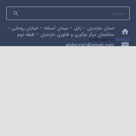
جستجو
برای:
استان مازندران – بابل – میدان آستانه – خیابان روحانی –
home
ساختمان مرکز نوآوری و فناوری مازندران – طبقه دوم
Generated by
Feedzy
mail
alidarzi59@gmail.com
phone
09112200462