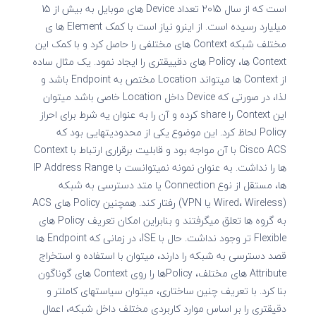
است که از سال 2015 تعداد Device های موبایل به بیش از 15
میلیارد رسیده است. از اینرو نیاز است با کمک Element ها ی
مختلف شبکه Context های مختلفی را حاصل کرد و با کمک این
Context ها، Policy های دقییقتری را ایجاد نمود. یک مثال ساده
از Context ها میتواند Location مختص به Endpoint باشد و
لذا، در صورتی که Device داخل Location خاصی باشد میتوان
این Context را share کرده و آن را به عنوان یه شرط برای احراز
Policy لحاظ کرد. این موضوع یکی از محدودیتهایی بود که
Cisco ACS با آن مواجه بود و قابلیت برقراری ارتباط با Context
ها را نداشت. به عنوان نمونه نمیتوانست با IP Address Range
ها، مستقل از نوع Connection یا متد دسترسی به شبکه
(Wired، Wireless یا VPN) رفتار کند. همچنین Policy های ACS
به گروه ها تعلق میگرفتند و بنابراین امکان تعریف Policy های
Flexible تر وجود نداشت. حال با ISE، در زمانی که Endpoint ها
قصد دسترسی به شبکه را دارند، میتوان با استفاده و استخراج
Attribute های مختلف، Policyها را روی Context های گوناگون
بنا کرد. با تعریف چنین ساختاری، میتوان سیاستهای کاملتر و
دقیقتری را بر اساس موارد کاربردی مختلف داخل شبکه، اعمال