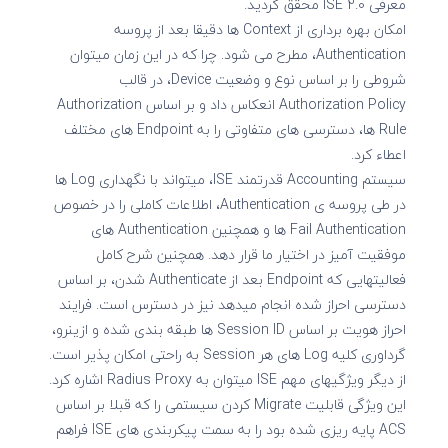
معرفی ISE 2.0 محقق گردید.
امکان بهره برداری از Context ها دقیقا بعد از پروسه
Authentication، مطرح می شود. چرا که در این زمان میتوان
شروطی را بر اساس نوع و وضعیت Device، در قالب
Authorization Policy انعکاس داد و بر اساس Authorization
Rule ها، دسترسی های متفاوتی را به Endpoint های مختلف
اعطاء کرد.
سیستم Accounting قدرتمند ISE، میتواند با نگهداری Log ها
در طی پروسه ی Authentication، اطلاعات کاملی را در خصوص
Fail Authentication ها و همچنین Authentication های
موفقیت آمیز در اختیار ما قرار دهد. همچنین شرح کامل
فعالیتهایی که Endpoint بعد از Authenticate شدن، بر اساس
دسترسی احراز شده انجام میدهد نیز در دسترس است. فرایند
احراز هویت بر اساس Session ID ها طبقه بندی شده و ازینرو،
گرداوری کلیه Log های هر Session به راحتی امکان پذیر است.
از دیگر ویژگیهای مهم ISE میتوان به Radius Proxy اشاره کرد.
این ویژگی قابلیت Migrate کردن سیستمی را که قبلا بر اساس
ACS پایه ریزی شده بود را به سمت پیکربندی های ISE فراهم