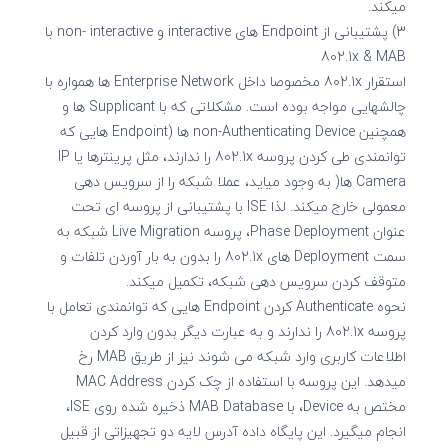
میکند.
3) پشتیبانی از Endpoint های interactive و non- interactive با
802.1x & MAB
استقرار 802.1x مخصوصا داخل Enterprise Network ها همواره با
چالشهایی مواجه بوده است. مشکلاتی که با Supplicant ها و
همچنین non-Authenticating Device ها (Endpoint هایی که
توانمندی طی کردن پروسه 802.1x را ندارند، مثل پرینترها یا IP
Camera ها( به وجود میاید، عملا شبکه را از سرویس دهی
معمولی خارج میکند. لذا ISE با پشتیبانی از پروسه ای تحت
عنوان Phase Deployment، پروسه Live Migration شبکه به
سمت Deployment های 802.1x را بدون به بار آوردن تلفات و
متوقف کردن سرویس دهی شبکه، تکمیل میکند.
نحوه Authenticate کردن Endpoint هایی که توانمندی تعامل با
پروسه 802.1x را ندارند و به عبارت دیگر بدون وارد کردن
اطلاعات کاربری وارد شبکه می شوند نیز از طریق MAB رخ
میدهد. این پروسه با استفاده از چک کردن MAC Address
مختص به Device، با MAB Database ذخیره شده روی ISE،
انجام میگیرد. این پایگاه داده آدرس لایه دو تجهیزاتی از قبیل