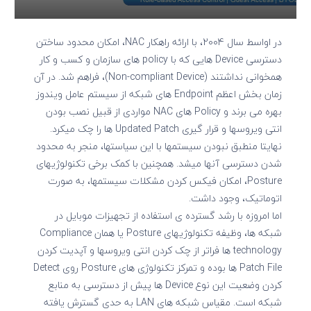
در اواسط سال 2004، با ارائه راهکار NAC، امکان محدود ساختن
دسترسی Device هایی که با policy های سازمان و کسب و کار
همخوانی نداشتند (Non-compliant Device)، فراهم شد. در آن
زمان بخش اعظم Endpoint های شبکه از سیستم عامل ویندوز
بهره می برند و Policy های NAC مواردی از قبیل نصب بودن
انتی ویروسها و قرار گیری Updated Patch ها را چک میکرد.
نهایتا منطبق نبودن سیستمها با این سیاستها، منجر به محدود
شدن دسترسی آنها میشد. همچنین با کمک برخی تکنولوژیهای
Posture، امکان فیکس کردن مشکلات سیستمها، به صورت
اتوماتیک، وجود داشت.
اما امروزه با رشد گسترده ی استفاده از تجهیزات موبایل در
شبکه ها، وظیفه تکنولوژیهای Posture یا همان Compliance
technology ها فراتر از چک کردن انتی ویروسها و آپدیت کردن
Patch File ها بوده و تمرکز تکنولوژی های Posture روی Detect
کردن وضعیت این نوع Device ها پیش از دسترسی به منابع
شبکه است. مقیاس شبکه های LAN به حدی گسترش یافته