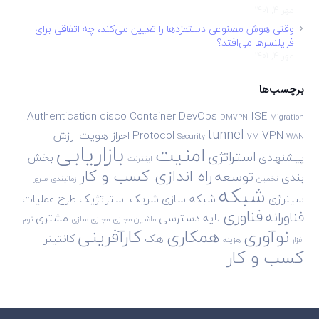
مهر 4, 1401
وقتی هوش مصنوعی دستمزدها را تعیین می‌کند، چه اتفاقی برای
فریلنسرها می‌افتد؟
مهر 4, 1401
برچسب‌ها
Authentication
cisco
Container
DevOps
ISE
DMVPN
Migration
tunnel
VPN
Protocol
احراز هویت
ارزش
Security
VM
WAN
بازاریابی
امنیت
استراتژی
پیشنهادی
بخش
اینترنت
راه اندازی کسب و کار
توسعه
بندی
تخمین
زمانبندی
سرور
شبکه
سینرژی
شبکه سازی
شریک استراتژیک
طرح
عملیات
فناوری
فناورانه
لایه دسترسی
مشتری
ماشین مجازی
مجازی سازی
نرم
نوآوری
همکاری
کارآفرینی
هک
کانتینر
افزار
هزینه
کسب و کار