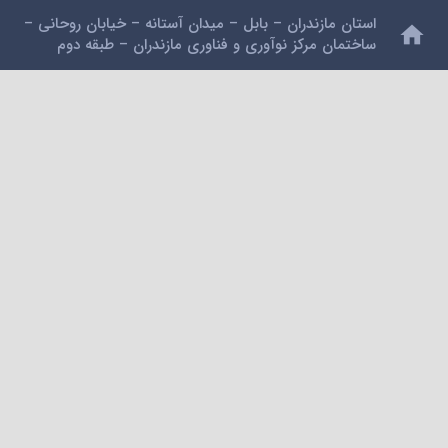
استان مازندران – بابل – میدان آستانه – خیابان روحانی –
home
ساختمان مرکز نوآوری و فناوری مازندران – طبقه دوم
mail
alidarzi59@gmail.com
phone
09112200462