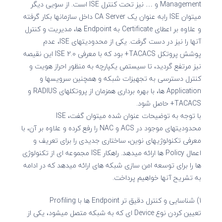
Management و … نیز تحت کنترل ISE است. از سویی دیگر
میتوان ISE رابه عنوان یک CA Server داخل سازمانها بکار گرفته
و علاوه بر اعطای Certificate به Endpoint ها، مدیریت و کنترل
آنها را نیز در دست گرفت. یکی از محدودیتهای ISE، عدم
پوشش پروتکل TACACS+ بود که با معرفی ISE 2.0 این نقیصه
نیز مرتفع گردید، تا سیستمی یکپارچه به منظور احراز هویت و
کنترل دسترسی به تجهیزات شبکه و همچنین سرویسها و
Application ها، با بهره برداری همزمان از پروتکلهای RADIUS و
TACACS+ حاصل شود.
با توجه به توضیحات عنوان شده میتوان گفت، ISE
محدودیتهای موجود در ACS و NAC را رفع کرده و علاوه بر آن، با
معرفی تکنولوژیهای نوین، ساختاری جدیدی را برای تعریف و
اعمال Policy ها ارائه میدهد. راهکار ISE مجموعه ای از تکنولوژی
ها را برای توسعه امن سازی شبکه های ارائه میدهد که در ادامه
به تشریح آنها خواهیم پرداخت.
1) شناسایی و کنترل دقیق تر Endpoint ها با Profiling
تعیین کردن نوع Device ای که به شبکه متصل میشود، یکی از