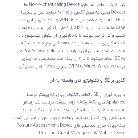
کرد. کارکنان داخل سازمان، Non-Authenticating Device ها
(Device هایی که هیچ آگاهی از 802.1x ندارند مثل پرینترها) ،
Guest User ها و همچنین VPN User ها نمونه ای از این Use
case ها هستند. ازینرو، ISE ابزار کاملی را برای رسیدن به اهداف
کسب و کار فراهم میکند تا با بکارگیری آن بتوان تشخیص داد
که چه کاربری، با استفاده از چه Device ای و از کجا به شبکه
متصل میشود. سپس این شرایط در Access solution مختص
به ISE لحاظ میشود تا فارغ از اینکه متد دسترسی چه چیزی
بوده (Wired، Wireless یا VPN)، بتوان Policy ها را اعمال کرد.
گذری بر ISE و تکنولوژی های وابسته به آن
با بهره گیری از ISE، تمامی تکنولوژیهای که پیشتر توسط
Appliance های ACS وNAC ارائه میشد، درقالب یک راهکار
Standalone پوشش داده می شود. به عبارت دیگر، نه تنها
سیستمی برای کنترل دسترسی ها به صورت امن فراهم می شود،
بلکه پیاده سازی مکانیزم های Posture Assessment، Device
Profiling ،Guest Management، Mobile Device