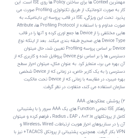
مهمترین Context ها برای ساختن Policy ها روی ISE است. این
کار به صورت اتوماتیک از طریق تکنولوژی Profiling صورت می
پذیرد. تحت این ویژگی، ISE در قالب پروسه ای داینامیک، به
صورت مداوم و با استفاده از Profiling Protocol ها، Attribute
هایی مختلفی را از Device ها جمع اوری کرده و آنها را در قالب
Device Type های صحیح طبقه بندی میکند. بعد از اینکه نوع
Device بر اساس پروسه Profiling تعیین شد، حال میتوان
دسترسی ها را بر اساس نوع Device پروفایل شده و کاربری که از
آن بهره می برد، متمایز کرد. به عنوان مثال، میتوان احراز سطح
دسترسی را به یک کاربر خاص، در زمانی که از Device شخصی
بهره میبرد، در مقایسه با زمانی که از Device تحت مالکیت
سازمان استفاده می کند، متفاوت در نظر گرفت.
2) پوشش عملکردهای AAA
راهکار ISE تمامی Function های یک AAA سرور را با پشتیبانی
کامل از پروتکلهای Radius ، EAP ، 802.1x ، فراهم کرده و میتوان
آن را در سناریوهای احراز هویت ارتباطات Wireless، Wired و
VPN بکار گرفت. همچنین، پشتیبانی از پروتکل TACACS+ نیز با