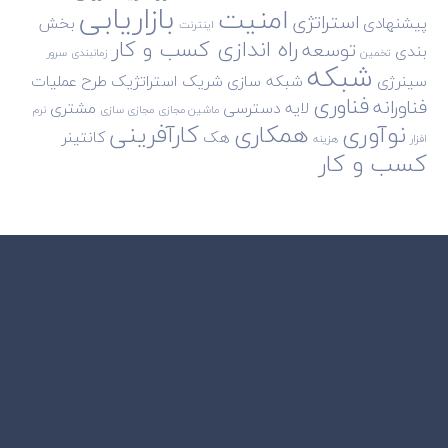
بازاریابی
امنیت
استراتژی
پیشنهادی
بخش
اینترنت
راه اندازی کسب و کار
توسعه
بندی
تخمین
زمانبندی
سرور
شبکه
سینرژی
شبکه سازی
شریک استراتژیک
طرح
عملیات
فناوری
فناورانه
لایه دسترسی
مشتری
ماشین مجازی
مجازی سازی
نرم
نوآوری
همکاری
کارآفرینی
هک
کانتینر
افزار
هزینه
کسب و کار