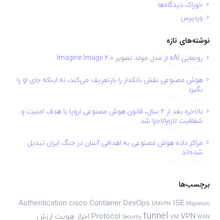
خوراک دیدگاه‌ها
وردپرس
نوشته‌های تازه
رونمایی xAI از مدل مولد تصویر Imagine Image 2.0
خرداد 16, 1402
هوش مصنوعی نقش بانکدار را بازتعریف می‌کند، نه اینکه جای او را
بگیرد
خرداد 16, 1402
بالاخره بعد از ۲ سال، قانون هوش مصنوعی اروپا با هدف امنیت و
شفافیت لازم‌الاجرا شد
خرداد 16, 1402
مراکز داده هوش مصنوعی به اهدافی آسان در جنگ ایران تبدیل
شده‌اند
خرداد 16, 1402
برچسب‌ها
Authentication
cisco
Container
DevOps
ISE
DMVPN
Migration
tunnel
VPN
Protocol
احراز هویت
ارزش
Security
VM
WAN