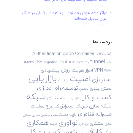
فروردین 7, 1402
مراکز داده هوش مصنوعی به اهدافی آسان در جنگ
ایران تبدیل شده‌اند
فروردین 7, 1402
برچسب‌ها
Authentication
cisco
Container
DevOps
tunnel
ISE
Protocol
DMVPN
Migration
Security
VM
VPN
احراز هویت
ارزش پیشنهادی
WAN
بازاریابی
امنیت
استراتژی
اینترنت
راه اندازی
توسعه
بخش بندی
تخمین
شبکه
کسب و کار
سینرژی
زمانبندی
سرور
شبکه سازی
شریک استراتژیک
طرح
عملیات
فناوری
فناورانه
لایه دسترسی
ماشین مجازی
مجازی
نوآوری
همکاری
مشتری
سازی
نرم افزار
هزینه
کارآفرینی
کسب و کار
هک
کانتینر